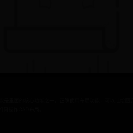
功能是里面的核心功能之一。正确使用布局功能，可以让绘图
如何操作CAD布局。