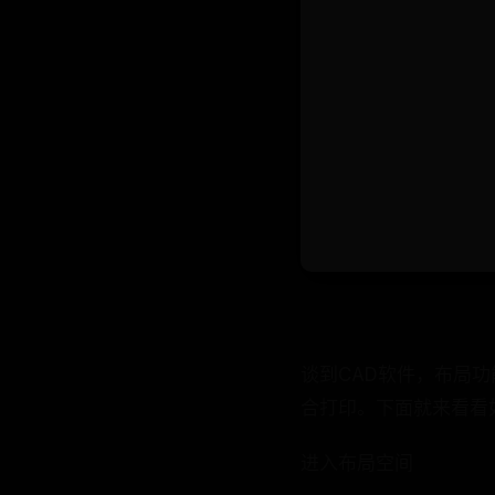
谈到CAD软件，布局
合打印。下面就来看看
进入布局空间