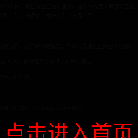
CAD软件，并且绘图已经准备好。在软件界面的底部标签区，
签页。点击“布局1”，就进入到了布局空间。
的是视口。视口就像是框架，用来展示模型空间里的绘图：
视口”标签，选择相关的选项来创建新视口。
的大小和位置。
调整视口的尺寸以便更好地展示绘图：
点击进入首页