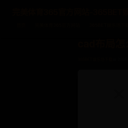
完美体育365官方网站-365BET
首页
完美体育365官方网站
365BET娱乐场下
cad布局
365BET娱乐场下载
📅 2026