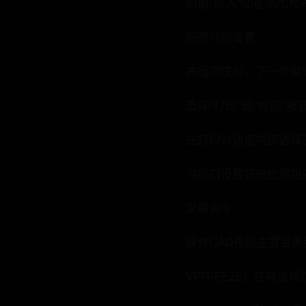
利用“插入”功能添加预
配置打印设置
布局完成后，下一步就
选择“打印”或“绘图”按
在打印对话框内部选择
与视口设置好的比例相
常用命令
操作CAD布局主要会
VPFREEZE：在特定