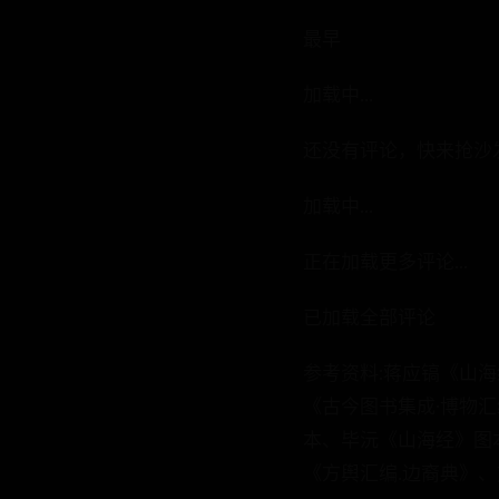
最早
加载中...
还没有评论，快来抢沙
加载中...
正在加载更多评论...
已加载全部评论
参考资料:蒋应镐《山
《古今图书集成·博物
本、毕沅《山海经》图
《方舆汇编.边裔典》、