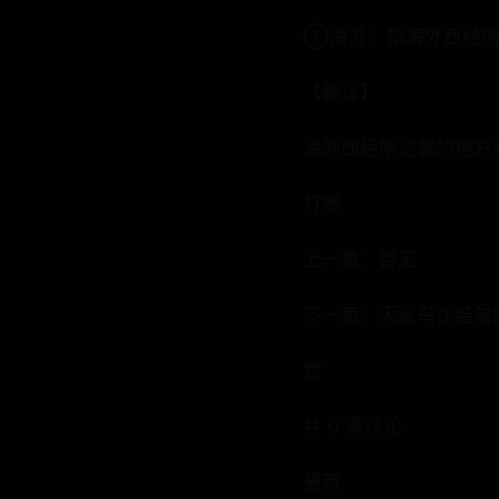
①海外：指海外西经所
【翻译】
海外西经所记载的地方
打赏
上一篇：暂无
下一篇：灭蒙鸟在结匈
赏
共 0 条评论
最新