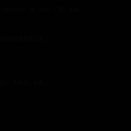
记载的地方。陬（zōu）：隅，角落。
是自西南角到西北角。
国北，为鸟青，赤尾。