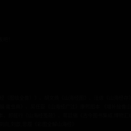
发吧！
海经（图绘全像）》、胡文焕《山海经图》、汪绂《山海经存
汇编·禽虫典》、吴任臣《山海经广注》康熙图本 《增补绘像
本、郝懿行《山海经笺疏》、蒋廷锡《古今图书集成.博物汇
刘向,刘歆,思履《彩图全解山海经》