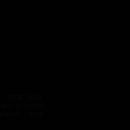
》、陈梦雷、蒋廷锡
山海经广注》近文堂图
编·神异典》、陈梦雷