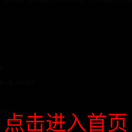
、域内园林、海外仙山，还有奇珍异宝……形象地展现了一
者。
第七卷 海外西经
西北陬者①。
点击进入首页