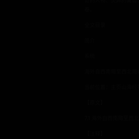
奇的人物、灵异的禽兽
卷。
全文目录
简介
系统
海外自西南陬至西北陬
当前位置：主页山海经
【原文】
7.1 海外自西南陬至
【注释】