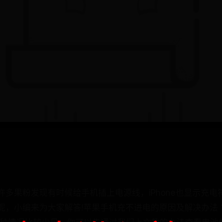
许多果粉发现有时候给手机插上电源线，iPhone也显示充
呢，小编来为大家解答!苹果手机充不进电的原因及解决办法 