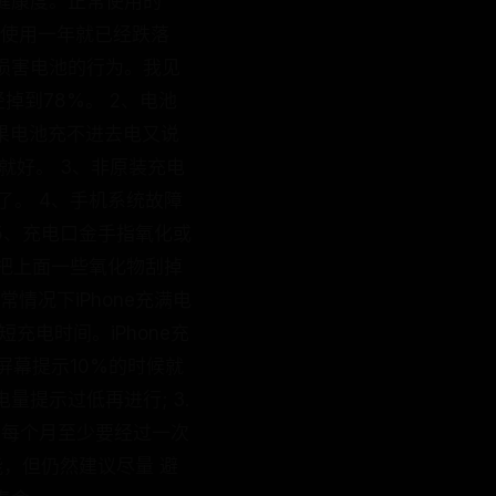
健康度。正常使用的
你使用一年就已经跌落
损害电池的行为。我见
到78%。 2、电池
果电池充不进去电又说
就好。 3、非原装充电
了。 4、手机系统故障
 5、充电口金手指氧化或
尽量把上面一些氧化物刮掉
常情况下iPhone充满电
充电时间。iPhone充
在屏幕提示10%的时候就
量提示过低再进行; 3.
e每个月至少要经过一次
能，但仍然建议尽量 避