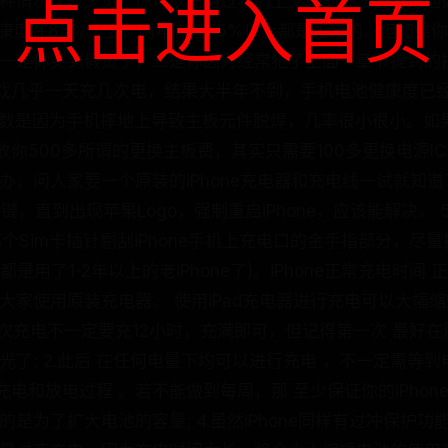
点击进入首页
这种情况比较少见，你可以先通过我们上文教的办法查看电池
池健康度在85%之上，两年内在75%以上都是正常的。但如果
，一是你买到假货了，二是你因为经常犯了上面一章节提到的
戏几乎一天充几次电，结果大半年不到，手机电池健康度已经掉
况多数是因为手机摔地上导致主板元件脱焊，几率很小很小。如
你500多所谓的更换主板费，其实只需要100多更换电源IC
办，问人家要一个原装的iPhone充电器和充电线一试就知道
e键，直到出现苹果Logo，强制重启iPhone，应该能解决。
的那个Sim卡插针剔刮iPhone手机上充电口的金手指部分，
用了1-2年以上的老iPhone了)。iPhone正常充电时间 正
议大家使用原装充电器。 使用iPad充电器进行充电可以大幅缩短
ne首次充电不一定要充12小时，充满即可，但记得第一次 最好
光了; 2.此后 在任何电量下均可以进行充电 ，不一定需等到电
电和放电过程 。若不能做到每周，那 至少保证你的iPhon
的是为了扩大电池的容量; 4.虽然iPhone同样有过冲保护功