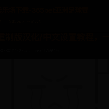
娱乐场下载-365bet亚洲足球赛
载
365bet亚洲足球赛
3重制版汉化/中文设置教程，
-07-02 11:17:27
✍️ admin
👁️ 1675
❤️ 125