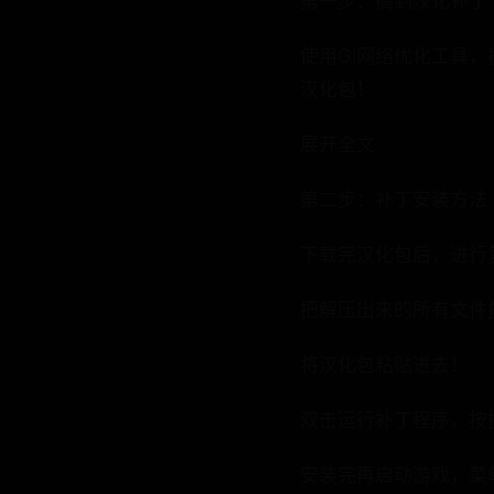
第一步：搞到汉化补丁
使用Gi网络优化工具
汉化包！
展开全文
第二步：补丁安装方法
下载完汉化包后，进行
把解压出来的所有文件
将汉化包粘贴进去！
双击运行补丁程序，按
安装完再启动游戏，菜