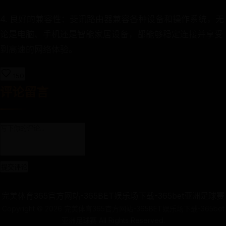
4. 良好的兼容性：斐讯路由器兼容各种设备和操作系统，无
论是电脑、手机还是智能家居设备，都能够稳定连接并享受
到高速的网络体验。
150
评论留言
提交评论
完美体育365官方网站-365BET娱乐场下载-365bet亚洲足球赛
Copyright ©
2026
完美体育365官方网站-365BET娱乐场下载-365bet
亚洲足球赛 All Rights Reserved.