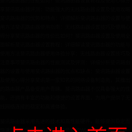
斐讯路由器的性能如何？斐讯路由器设置教程及使用心得分
享斐讯路由器评测：功能强大的无线路由器设置及使用攻略
斐讯路由器的优势和特点：详细解析斐讯路由器的设置与使
用方法斐讯路由器使用指南：无线路由器设置技巧及使用心
得分享斐讯路由器的性价比如何？斐讯路由器设置及使用全
面解析斐讯路由器设置教程：详细解读斐讯路由器的功能与
使用方法斐讯路由器使用体验分享：无线路由器设置技巧及
注意事项斐讯路由器的性能测试及评测：详细分析斐讯路由
器的设置与使用斐讯路由器的优点和缺点：斐讯路由器设置
及使用心得分享斐讯是一家知名的网络设备制造商，其推出
的路由器产品备受用户青睐。斐讯路由器不仅具备强大的性
能，还拥有丰富的功能和便捷的设置界面，为用户提供了无
线网络连接的稳定和高速体验。
斐讯路由器采用先进的技术和高性能硬件，能够提供稳定而
快速的无线网络连接。其支持最新的Wi-Fi标准，能够实现