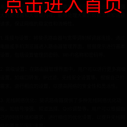
点击进入首页
高速的数据传输和稳定的信号覆盖。斐讯路由器还配备了强
大的处理器和大容量内存，能够处理大量的数据流量和连接
请求，保证网络的稳定性和流畅性。
1. 连接与设置：将斐讯路由器与宽带调制解调器连接，通过
电脑或手机浏览器进入路由器管理界面，根据提示进行基本
设置，包括设置管理员密码、Wi-Fi名称和密码等。
2. 高级设置：在路由器管理界面中，用户可以进行更多高级
设置，如端口转发、IP过滤、无线安全设置等。根据自己的
需求，进行相应的设置，以提高网络的安全性和灵活性。
3. 无线网络优化：斐讯路由器提供了多种无线网络优化功
能，如信号增强、频道选择、QoS调整等。用户可以根据自
己的网络环境和需求，进行相应的优化设置，以提升无线网
络的覆盖范围和速度。