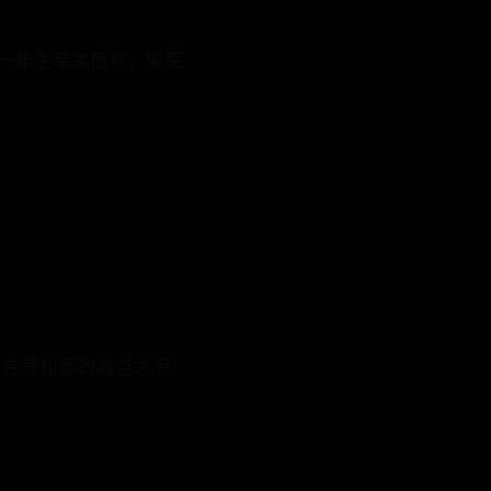
解释①一年生草本植物，似芜
沸点在萘和蒽的沸点之间；