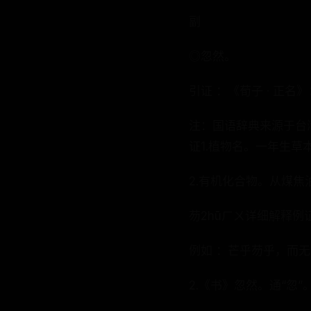
副
◎忽然。
引证 ：《荀子 · 正名
注：国语辞典来源于台湾
证1.植物名。一年生
2.有机化合物。从煤
芴2hūㄏㄨ详细解释例
例如 ：芒乎芴乎，而无
2.《书》忽然。通“忽”