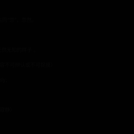
古同“忽”，忽然。
茫然无知的样子 。
形容不可辨认或不可捉摸）
ly;
，寂静）