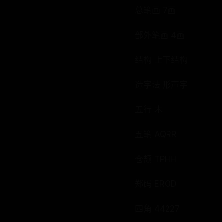
总笔画 7画
部外笔画 4画
结构 上下结构
造字法 形声字
五行 木
五笔 AQRR
仓颉 TPHH
郑码 EROD
四角 44227