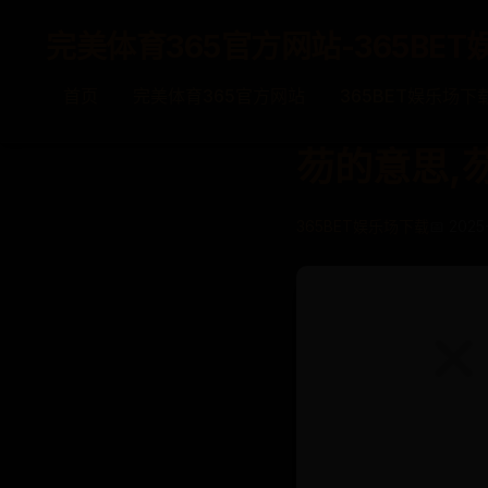
完美体育365官方网站-365BET
首页
完美体育365官方网站
365BET娱乐场下
芴的意思,
365BET娱乐场下载
📅 2025