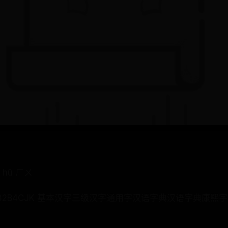
 hū ㄏㄨ
82B4CJK 基本汉字三级汉字通用字汉语字典汉语字典康熙