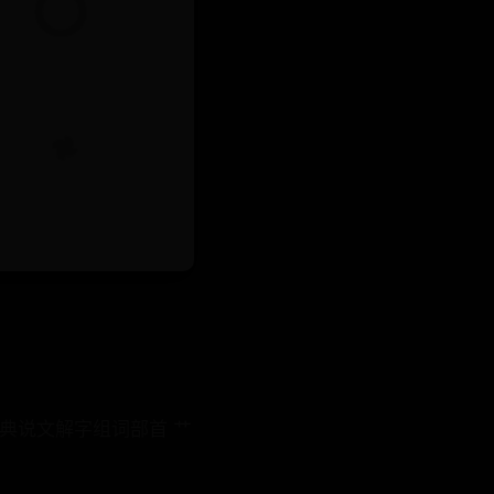
字典说文解字组词部首 艹