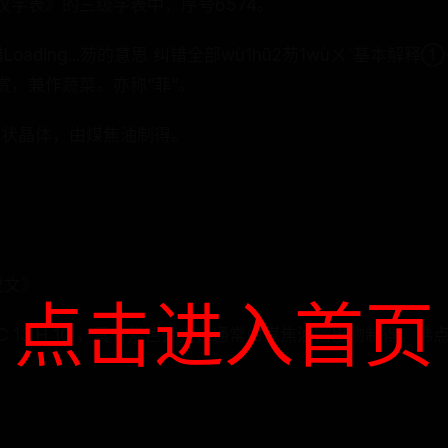
汉字表》的三级字表中，序号6574。
Loading...芴的意思 纠错全部wù1hū2芴1wùㄨˋ基本
赏，兼作蔬菜。亦称“菲”。
状晶体，由煤焦油制得。
说文》
点击进入首页
 C 13 H 10 ，具有紫色荧光，通常由煤焦油馏出物制得，