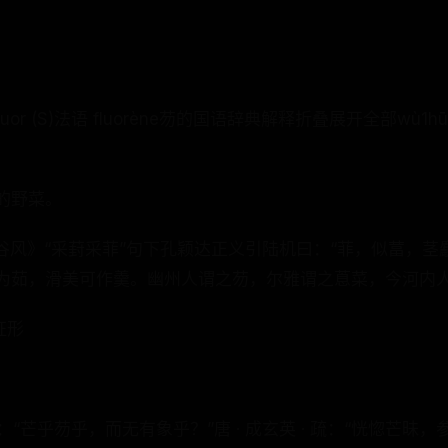
。
uor (S)法语 fluorène芴的国语辞典解释折叠展开全部wù1
的野菜。
邶 · 谷风》“采葑采菲”句下孔颖达正义引陆机曰：“菲，似葍，
为茹，滑美可作羹。幽州人谓之芴，尔雅谓之蒠菜，今河内人
证形
》：“芒乎芴乎，而无有象乎？”唐 · 成玄英 · 疏：“恍惚芒昧，