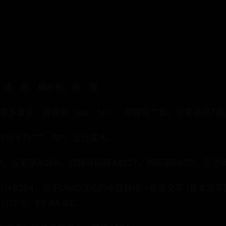
、竖、竖、撇、横折钩、撇、撇
是多音字，拼音是（wù、hū），部首是艹部，总笔画是7画
可拆字为“艹、勿”，五行属木。
，五笔是AQRR，四角号码是44227，郑码是EROD，区位码
U+82B4，位于UNICODE的中日韩统一表意文字 (基本汉字)
UTF-8：E8 8A B4。