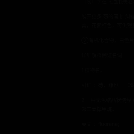
〔芴〕字在《通用规范
展开更多 芴的笔顺 纠错
菁，花紫红色，可供观
②有机化合物，白色片
详细解释例证名词
1.植物名。
引证 ：芴，菲也。 《
2.一种无色结晶状烷烃
邻二苯撑甲烷。
英文 ：fluorene;