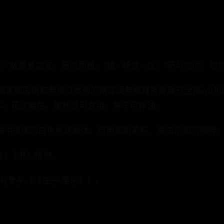
》：“故愚者之言，芴然而粗。”唐 · 杨倞 · 注：“芴与忽同。
重编国语辞典修订本芴的两岸词典解释折叠展开全部wù1hū2
草本。花淡紫色。嫩叶茎可食用，种子可榨油。
焦油中提炼的白色片状晶体。可用来制染料、杀虫剂和药物等
证1.《书》恍惚。
有象乎（《庄子‧至乐》）。
。