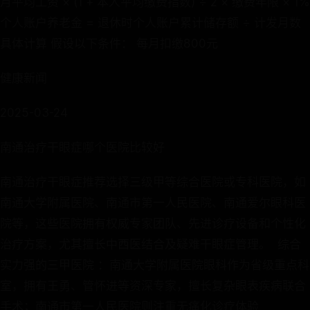
月平均工资 × (1 + 本人平均缴费指数) ÷ 2 × 缴费年限 × 1%
个人账户养老金 = 退休时个人账户累计储存额 ÷ 计发月数
具体计算 假设以下条件： 每月扣缴800元
健康新闻
2025-03-24
南通治疗干眼症哪个医院比较好
​​南通治疗干眼症推荐选择三级甲等综合医院或专科医院，如
南通大学附属医院、南通市第一人民医院、南通爱尔眼科医
院等，这些医院拥有权威专家团队、先进诊疗设备和个性化
治疗方案，尤其擅长中西医结合及疑难干眼症管理。​ ​ ​​综合
实力强的三甲医院​ ​：南通大学附属医院眼科作为省级重点科
室，拥有王勇、管怀进等资深专家，擅长复杂眼表疾病联合
手术；南通市第一人民医院则注重无痛化诊疗体验