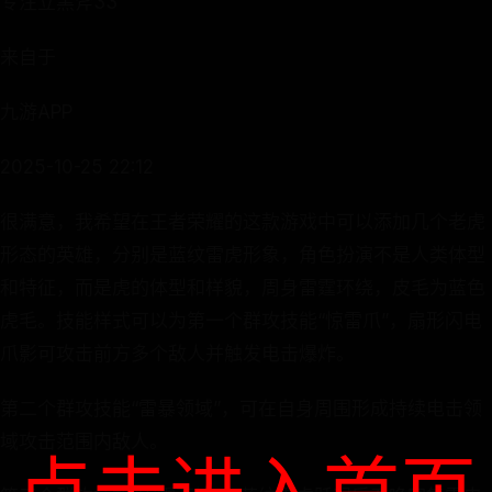
专注立黑斧33
来自于
九游APP
2025-10-25 22:12
很满意，我希望在王者荣耀的这款游戏中可以添加几个老虎
形态的英雄，分别是蓝纹雷虎形象，角色扮演不是人类体型
和特征，而是虎的体型和样貌，周身雷霆环绕，皮毛为蓝色
虎毛。技能样式可以为第一个群攻技能“惊雷爪”，扇形闪电
爪影可攻击前方多个敌人并触发电击爆炸。
第二个群攻技能“雷暴领域”，可在自身周围形成持续电击领
域攻击范围内敌人。