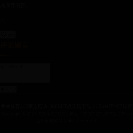
擒虎等内容。
(4)
679
评论留言
提交评论
完美体育365官方网站-365BET娱乐场下载-365bet亚洲足球赛
Copyright ©
2026
完美体育365官方网站-365BET娱乐场下载-365bet
亚洲足球赛 All Rights Reserved.