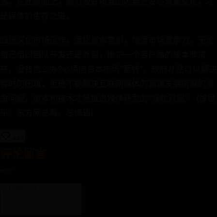
务。在此基础上，努力做好精准的内容分发与流量变现，才
是媒体的生存之道。
四是深化市场运作，强化资本意识，增强市场竞争力。无论
自己组织团队开发还是外包，维护一个客户端的成本非常
高。没钱怎么办?必须向资本市场“要钱”。政府补贴可以解决
暂时的困难，但是不能解决互联网媒体的高速发展所需的资
金问题，资本和技术才是推进媒体转型的“双轮双驱”。(徐世
平：东方网总裁、总编辑)
446
评论留言