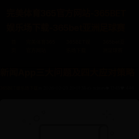
完美体育365官方网站-365BET
娱乐场下载-365bet亚洲足球赛
首
完美体育365
365BET娱
365bet亚
页
官方网站
乐场下载
洲足球赛
新闻App三大问题及四大应对策略
365BET娱乐场下载
📅 2026-02-20 20:01:38
✍️ admin
👁️ 1348
❤️ 446