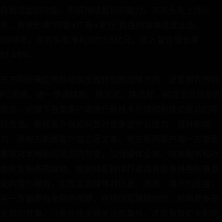
自我造血的功能，形成持续盈利的能力。东方头条上线以
来，有效形成“内容+广告+发行”良性的媒体经营业态。
2018年，东方头条净利润为1.6亿元，收入复合增长率
61.48%。
东方网还确定向移动端全面转型的战略方向，坚定摒弃传统
PC思维，进一步调结构、转方式、换流程，树立全员转型的
观念，对旗下各类客户端进行新技术引领和新模式驱动的项
目改造。新闻客户端如何面对竞争坚守公信力、提升影响
力，是地方新闻客户端立足之本。地方新闻客户端一方面要
重视对本地新闻资源的开发，加强媒体业务、政务服务和社
会民生服务的联动，面向特定群体打造具有自身特色的垂直
化内容与服务，实现主流媒体对信息、资源、用户的连接；
另一方面要有全网的视野，在移动互联网时代，新闻竞争是
全网的竞争，只有抓住全网关注的事件，才能有效扩大影响