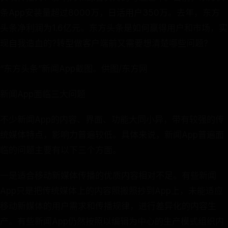
条App安装量超过8000万，日活用户350万。去年，东方
头条净利润为1.6亿元。东方头条是如何赢得用户和市场，实
现自我造血的?转型做客户端前又需要想清楚哪些问题?
“东方头条”新闻App截图。供图/东方网
新闻App面临三大问题
不少新闻App的内容、界面、功能大同小异，带有较强的传
统媒体特点，影响力普遍较低。具体来说，新闻App普遍面
临的问题主要有以下三个方面。
一是适合移动新媒体传播的优质内容相对不足。有些新闻
App只是把传统媒体上的内容照搬照抄到App上，未能适应
移动新媒体的用户需求和传播规律，进行差异化的内容生
产。有些新闻App仍然按照以编辑为中心的生产模式组织内