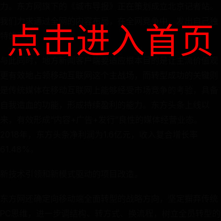
力。东方网旗下的《城市导报》正在策划成立北京记者站。
我们力求通过全网的内容布局，在全网竞争中，发出自己独
点击进入首页
特的声音。
与此同时，地方新闻客户端要适应根本目的是让主流价值观
更有效地占领移动互联网这个主战场，而转型成功的关键则
是传统媒体在移动互联网上能够经受市场竞争的考验，具备
自我造血的功能，形成持续盈利的能力。东方头条上线以
来，有效形成“内容+广告+发行”良性的媒体经营业态。
2018年，东方头条净利润为1.6亿元，收入复合增长率
61.48%。
新技术引领和新模式驱动的项目改造。
东方网还确定向移动端全面转型的战略方向，坚定摒弃传统
PC思维，进一步调结构、转方式、换流程，树立全员转型的