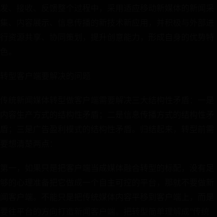
发、接收、反馈整个过程中，采用适应移动新媒体的新闻采
集、内容展示、信息传播的新技术新应用，并积极与外部进
行资源共享、协同策划，提升创意能力，形成自身的优势特
色。
转型客户端要解决的问题
传统新闻媒体转型做客户端需要解决三大结构性矛盾：一是
内容生产方式的结构性矛盾；二是信息传播方式的结构性矛
盾；三是广告盈利模式的结构性矛盾。归结起来，转型前需
要想清楚两点：
第一，如果只是把客户端当成媒体融合转型的标配，没有足
够的心理准备把它做成一个自主可控的平台，那就不要做新
闻客户端。不能只是把传统媒体内容平移到客户端上，而是
要往平台的方向打造新闻客户端。把转型简单理解成“传统