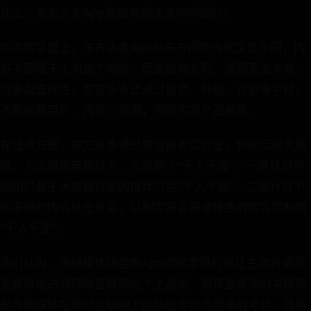
那么，东方头条App是如何解决这些问题的?
在内容层面上，东方头条App与东方网的传统定位不同，内
容不局限于上海这个地域，而是面向全网，话题更加丰富，
也更具选择性。东方头条还通过投资、并购、合资等手段，
不断拓展用户、内容、渠道，完善内容产品布局。
在技术方面，东方头条通过建设自有实验室，积极运用大数
据、人工智能等新技术，实现两个“千人千面”：一是针对不
同用户基于大数据分析的推荐内容“千人千面”；二是针对不
同渠道的内容标签分层，以制定符合渠道特色的内容定制的
“千人千面”。
我们认为，传统媒体转型做App的根本目的是让主流价值观
更有效地占领移动互联网这个主战场，而转型成功的关键则
是传统媒体在移动互联网上能够经受市场竞争的考验，具备