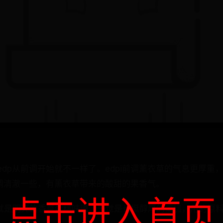
神edp从前调开始就不一样了。edpi前调薰衣草的气息更厚
前调清澈一些，有薰衣草带来的酸甜的果香气。
点击进入首页
p就是明亮的香草蛋糕味道，感觉是也挺醇厚的蛋糕，用的原料