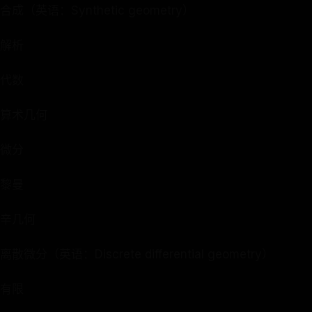
合成（英语：Synthetic geometry）
解析
代数
算术几何
微分
黎曼
辛几何
离散微分（英语：Discrete differential geometry）
有限