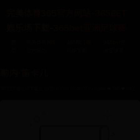
完美体育365官方网站-365BET
娱乐场下载-365bet亚洲足球赛
首
完美体育365
365BET娱
365bet亚
页
官方网站
乐场下载
洲足球赛
勒内·笛卡儿
365BET娱乐场下载
📅 2025-07-04 01:46:07
✍️ admin
👁️ 798
❤️ 942