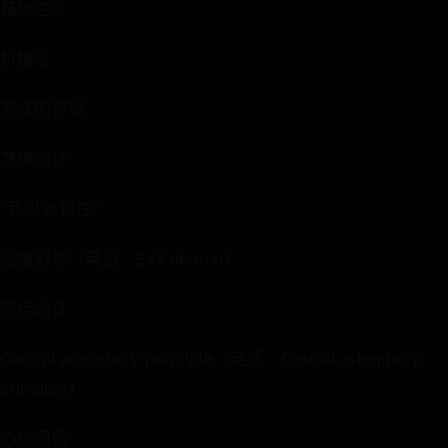
基础主义
机械论
方法的怀疑
梦境论证
“我思故我在”
恶魔假说（英语：Evil demon）
商标论证
Causal adequacy principle（英语：Causal adequacy
principle）
心物问题