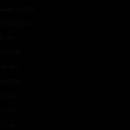
四维凸正多胞体
四维超正方体
超球体
几何学家
按照姓名
会田安明
阿耶波多
Ahmes
海什木