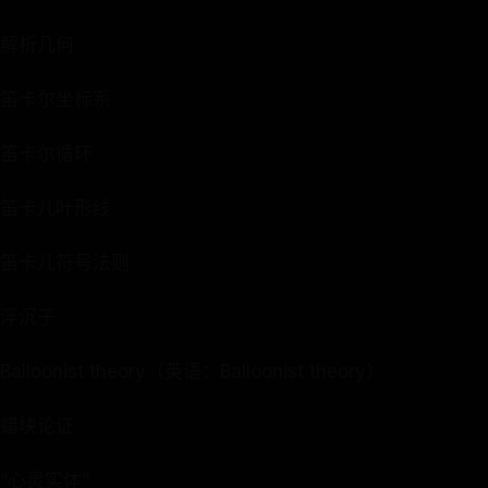
解析几何
笛卡尔坐标系
笛卡尔循环
笛卡儿叶形线
笛卡儿符号法则
浮沉子
Balloonist theory（英语：Balloonist theory）
蜡块论证
“心灵实体”