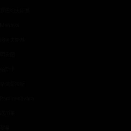
罗巴切夫斯基
Manava
闵可夫斯基
明安图
帕斯卡
毕达哥拉斯
Parameshvara
庞加莱
黎曼