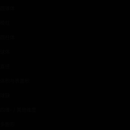
圆锥体
棱柱
圆柱体
球体
直径
体积与表面积
球缺
四维- / 其他维度
多胞形