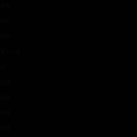
全等
相似
对称
零 / 一维
点
直线
线段
射线
长度