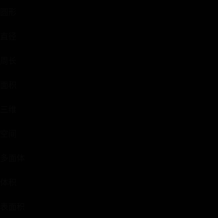
圆形
直径
周长
面积
三维
空间
多面体
体积
表面积