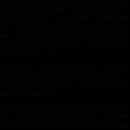
[14]1616年12月毕业后，他遵从他父亲希望他成为律师的愿
望，进入普瓦捷大学学习法律，并获得业士学位（英语：
Baccalauréat）和文凭。[15]毕业后笛卡儿一直对职业选择
不定，又决心游历欧洲各地，专心寻求“世界这本大书”中的
智慧。1618年，笛卡儿加入荷兰的拿骚的毛里茨的军队。但
是荷兰和西班牙之间签订了停战协定，于是笛卡儿利用这段
空闲时间学习数学。[16]
在笛卡儿的时代，学术界的通用语文是拉丁文。他遵循当时
的习惯，发表著作时使用他的拉丁化姓名——Renatus
Cartesius（瑞那图斯·卡提修斯）。他首创的笛卡儿坐标系
因此也称为卡提修坐标系。
笛卡儿对结合数学与物理学的兴趣，是在荷兰当兵期间产生
的。1618年11月10日，他偶然在路旁公告栏上，看到用佛莱
芒语提出的数学问题征答。这引起了他的兴趣，并且让身旁