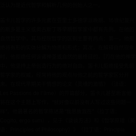
泛认为是近代哲学和解析几何的创始人之一。
笛卡儿哲学的许多元素在亚里士多德学派晚期、16世纪复兴
的斯多葛主义或奥古斯丁等早期哲学家中都有先例。在他的
自然哲学中，其与经院哲学的区别主要有两点：第一，他拒
绝将有形的实体分解为物质和形式；其次，在解释自然现象
时，他拒绝任何诉诸神圣或自然的最终目的。[7]在他的神学
中，他坚持上帝创造行为的绝对自由。笛卡儿拒绝接受先前
哲学家的权威，经常将他的观点与他之前的哲学家区分开
来。在现代早期关于情感的论文《灵魂的激情》（法语：
Les Passions de l'âme）的开篇部分，笛卡儿甚至断言他
将在这个主题上写作，“就好像以前没有人写过这些问题一
样”。他最著名的哲学陈述是“我思故我在”（拉丁语：
Cogito, ergo sum），见于《谈谈方法》和《哲学原理（英
语：Principles of Philosophy）》（拉丁语：Principia