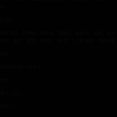
特
影响于
斯宾诺莎、霍布斯、阿尔诺、马勒伯、帕斯卡、洛克、莱布
尼茨、莫尔、康德、胡塞尔、萨特、布兰斯维克、乔姆斯基
签名
系列条目勒内·笛卡儿
哲学
笛卡儿主义
理性主义