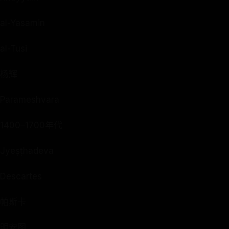
al-Yasamin
al-Tusi
杨辉
Parameshvara
1400–1700年代
Jyeṣṭhadeva
Descartes
帕斯卡
明安图