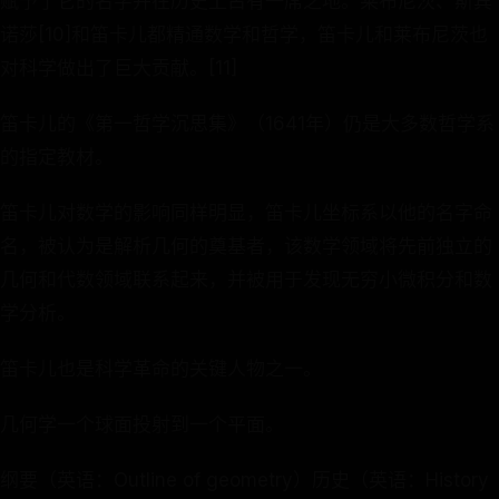
赋予了它的名字并在历史上占有一席之地。莱布尼茨、斯宾
诺莎[10]和笛卡儿都精通数学和哲学，笛卡儿和莱布尼茨也
对科学做出了巨大贡献。[11]
笛卡儿的《第一哲学沉思集》（1641年）仍是大多数哲学系
的指定教材。
笛卡儿对数学的影响同样明显，笛卡儿坐标系以他的名字命
名，被认为是解析几何的奠基者，该数学领域将先前独立的
几何和代数领域联系起来，并被用于发现无穷小微积分和数
学分析。
笛卡儿也是科学革命的关键人物之一。
几何学一个球面投射到一个平面。
纲要（英语：Outline of geometry）历史（英语：History