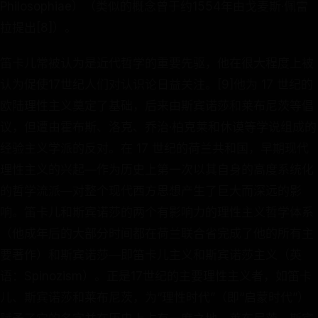
Philosophiae）（类似的概念曾于约1554年由戈麦斯·佩雷
拉提出[8]）。
笛卡儿常被认为是近代哲学的重要先驱，他在很大程度上被
认为促使17世纪人们对认识论日益关注。[9]他为 17 世纪的
欧陆理性主义奠定了基础，后来由斯宾诺莎和莱布尼茨等倡
议，但遭由霍布斯、洛克、乔治·柏克莱和休谟等学说组成的
经验主义学派的反对。在 17 世纪的荷兰共和国，早期现代
理性主义的兴起—作为历史上第一次以其自身的高度系统化
的哲学流派—对整个现代西方思想产生了巨大而深远的影
响。笛卡儿和斯宾诺莎的两个有影响力的理性主义哲学体系
（他成年后的大部分时间都在荷兰联合省完成了他的所有主
要著作）和斯宾诺莎—即笛卡儿主义和斯宾诺莎主义（英
语：Spinozism）。正是17世纪的主要理性主义者，如笛卡
儿、斯宾诺莎和莱布尼茨，为“理性时代”（即“启蒙时代”）