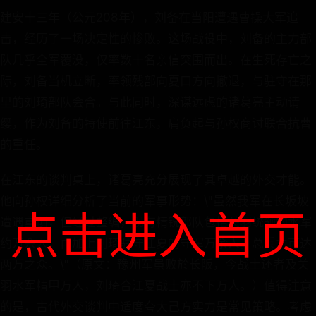
建安十三年（公元208年），刘备在当阳遭遇曹操大军追
击，经历了一场决定性的惨败。这场战役中，刘备的主力部
队几乎全军覆没，仅率数十名亲信突围而出。在生死存亡之
际，刘备当机立断，率领残部向夏口方向撤退，与驻守在那
里的刘琦部队会合。与此同时，深谋远虑的诸葛亮主动请
缨，作为刘备的特使前往江东，肩负起与孙权商讨联合抗曹
的重任。
在江东的谈判桌上，诸葛亮充分展现了其卓越的外交才能。
他向孙权详细分析了当前的军事形势：\"虽然我军在长坂坡
点击进入首页
遭遇重创，但经过整编，现有精锐部队包括关羽统领的水军
约万余人，再加上刘琦驻守江夏的守军万余人，总兵力可达
两万之众。\"（原文：豫州军虽败於长阪，今战士还者及关
羽水军精甲万人，刘琦合江夏战士亦不下万人。）值得注意
的是，古代外交谈判中适度夸大己方实力是常见策略。考虑