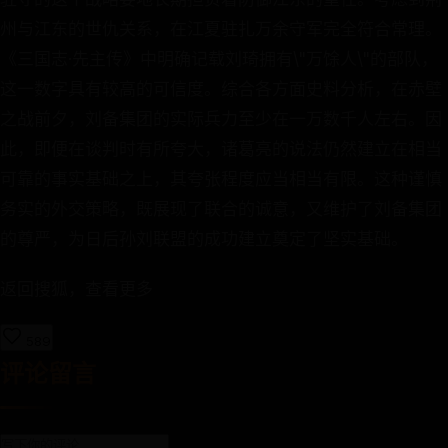
州与江东的世仇关系，在江夏驻扎万余守军完全符合常理。
《三国志·先主传》中明确记载刘琦拥有\"万馀人\"的部队，
这一数字具有较高的可信度。综合各方面史料分析，在赤壁
之战前夕，刘备集团的实际兵力至少在一万数千人左右。因
此，即便在谈判时有所夸大，诸葛亮的说法仍然建立在相当
可靠的事实基础之上，其夸张程度应当相当有限。这种谨慎
务实的外交策略，既展现了联合的诚意，又维护了刘备集团
的尊严，为日后孙刘联盟的成功建立奠定了坚实基础。
返回搜狐，查看更多
589
评论留言