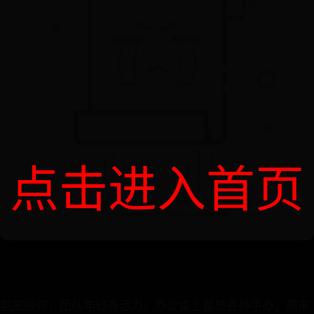
点击进入首页
氛围很好，团队年轻有活力，办公桌上都是各种手办，周末