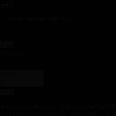
律责任。
（详细活动详情请以活动页面内为准）
568
评论留言
提交评论
完美体育365官方网站-365BET娱乐场下载-365bet亚洲足球赛
Copyright ©
2026
完美体育365官方网站-365BET娱乐场下载-365bet