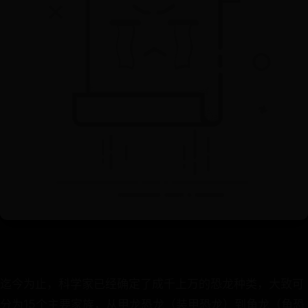
迄今为止，科学家已经确定了成千上万的恐龙种类，大致可
分为15个主要家族，从甲龙恐龙（装甲恐龙）到角龙（角恐