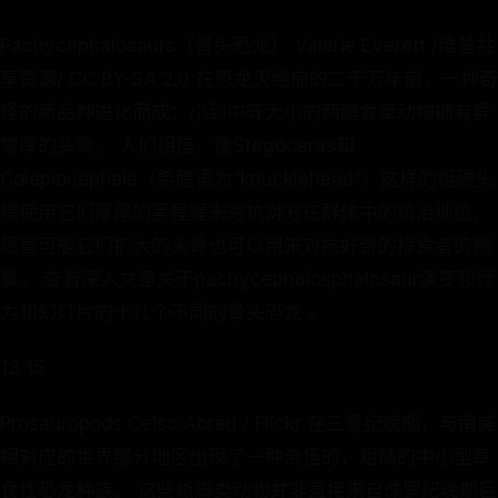
Pachycephalosaurs（骨头恐龙） Valerie Everett /维基共
享资源/ CC BY-SA 2.0 在恐龙灭绝前的二千万年前，一种奇
怪的新品种进化而成：小到中等大小的两腿食草动物拥有异
常厚的头骨。 人们相信，像Stegoceras和
Colepiocephale（希腊语为“knucklehead”）这样的粗硬头
猿使用它们厚厚的黑猩猩来对抗对方在群体中的统治地位，
尽管可能它们扩大的头骨也可以用来对抗好奇的掠食者的侧
翼。 查看深入文章关于pachycephalosphalosaur演变和行
为和幻灯片的十几个不同的骨头恐龙 。
13 15
Prosauropods Celso Abreu / Flickr 在三叠纪晚期，与南美
相对应的世界部分地区出现了一种奇怪的，粗糙的中小型草
食性恐龙种族。 这些蜥脚类动物并非直接来自侏罗纪晚期巨