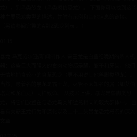
龙），到鸟类恐龙（鸟类模仿恐龙）。 下面你可以找到这15
种主要恐龙类型的描述，并附有示例和其他信息的链接。
（另请参阅完整的A到Z恐龙列表 。）
01 15
暴龙 马克威尔逊/新闻制作人 霸王龙是白垩纪晚期的杀人机
器：这些巨大而强大的食肉动物都是腿，躯干和牙齿，他们
无情地捕食较小的食草恐龙（更不用说其他兽脚类恐龙）。
当然，最着名的暴龙是霸王龙，尽管不太知名的属（如艾伯
塔龙和龙血龙）同样致命。 从技术上讲，暴龙是兽脚类恐
龙，将它们放置在与恐龙鸟类和猛禽相同的较大群体中。 查
看有关霸王龙行为和演化以及二十二头暴龙恐龙概况的深入
文章
02之15