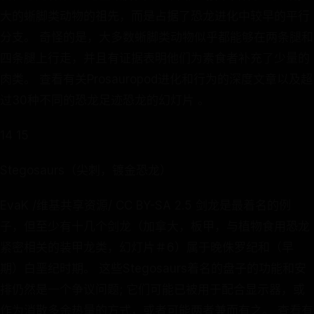
大的蜥脚类动物的祖先，而是占据了恐龙进化中较早的平行
分支。 奇怪的是，大多数蜥脚类动物似乎都能够在两条腿和
四条腿上行走，并且有证据表明他们为素食者补充了少量的
肉类。 查看有关Prosauropod进化和行为的深度文章以及超
过30种不同的恐龙足迹恐龙的幻灯片 。
14 15
Stegosaurs（尖刺，镀金恐龙）
EvaK /维基共享资源/ CC BY-SA 2.5 剑龙是最着名的例
子，但至少有十几个剑龙（加拿大，板甲，与植物食用恐龙
紧密相关的装甲龙类，幻灯片＃6）属于晚侏罗纪和（早
期）白垩纪时期。 这些Stegosaurs着名的盘子的功能和安
排仍然是一个争议问题; 它们可能已被用于配合显示器，或
作为消散多余热量的方式，或者可能两者兼而有之。 查看有