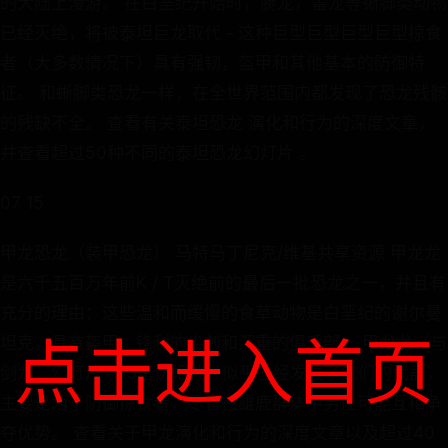
的大陆上漫游。 在白垩纪开始时，腕龙，雷龙等蜥脚类动物
已经灭绝，将被泰坦巨龙取代 - 这种巨型巨型巨型巨型掠食
者（大多数情况下）具有强韧，盔甲和其他基本的防御特
征。 和蜥脚类恐龙一样，在全世界范围内都发现了恐龙残骸
的残缺不全。 查看有关泰坦恐龙 演化和行为的深度文章，
并查看超过50种不同的泰坦恐龙幻灯片 。
07 15
甲龙恐龙（装甲恐龙） 马特马丁尼克/维基共享资源 甲龙龙
是六千五百万年前K / T灭绝前的最后一批恐龙之一，并且有
充分的理由：这些温和而缓慢的食草动物是白垩纪的谢尔曼
点击进入首页
坦克，具有盔甲，锋利的尖刺和沉重的俱乐部。 甲龙龙（与
剑龙，幻灯片＃13密切相关）似乎已经发展了它们的武器，
主要是为了防御掠食者，尽管在雄鹿群体中男性可能互相争
夺优势。 查看关于甲龙演化和行为的深度文章以及超过40