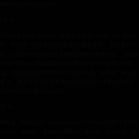
种不同装甲恐龙的幻灯片 。
08 15
羽毛恐龙 Nobu Tamura /维基共享资源/ CC BY 3.0 在中生
代，不仅有一条连接恐龙和鸟类的“缺失环节”，而且有几十
条：小而羽毛的兽脚类恐龙具有恐龙般的鸟类特征。 中国最
近在中国出土了精雕细琢的中华恐龙和中华鸟类等羽毛恐
龙，这促使古生物学家修改了他们对鸟类（和恐龙）进化的
看法。 查看有关羽毛恐龙演变和行为的深入文章以及超过
75种不同羽毛恐龙的幻灯片 。
15 15
鸭嘴兽（鸭嘴恐龙） edenpictures / Flickr的 在野外漫游的
恐龙中，鸭嘴龙（通常称为鸭嘴龙）是大型，形状奇怪，低