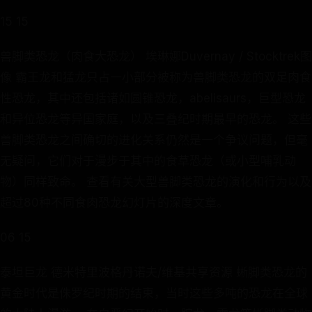
15 15
兽脚类恐龙（肉食大恐龙） 埃琳娜Duvernay / Stocktrek图
像 霸王龙和猛龙只占一小部分被称为兽脚类恐龙的双足肉食
性恐龙，其中还包括诸如圆锥恐龙，abelisaurs，巨型恐龙
和异位恐龙等异国家庭，以及三叠纪时期最早的恐龙。 这些
兽脚类恐龙之间确切的进化关系仍然是一个争议问题，但毫
无疑问，它们对于漫步于其中的食草恐龙（或小型哺乳动
物）同样致命。 查看有关大型兽脚类恐龙的演化和行为以及
超过80种不同食肉恐龙幻灯片的深度文章。
06 15
泰坦巨龙 德米特里波格丹诺夫/维基共享资源 蜥脚类恐龙的
黄金时代是侏罗纪时期的结束，当时这些多吨的恐龙在全球