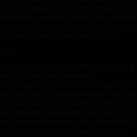
之一身体。 大多数角龙的尺寸与现代牛或大象相当，但白垩
纪时期最常见的一种原角龙属，仅重达几百磅，早期的亚洲
品种与家猫大小相当！ 查看有关角龙的进化和行为的深度文
章，并查看超过60种不同的有角的恐龙恐龙幻灯片 。
15的15
猛龙 莱昂内洛Calvetti / Stocktrek图像 在中生代最令人害
怕的恐龙中，猛禽（也被古生物学家称为
“dromaeosaurs”）与现代鸟类密切相关，并且被称为恐龙
家族，俗称“恐龙鸟”。 猛龙以两足动作的姿势，抓握，三指
手，大脑比平均以及每只脚上的标志性弯爪为特征; 其中大
部分还被羽毛覆盖。 最着名的猛禽包括Deinonychus，
Velociraptor和巨型Utahraptor。 查看关于猛禽进化和行为
的深度文章，并查看超过25种不同猛禽恐龙的幻灯片 。