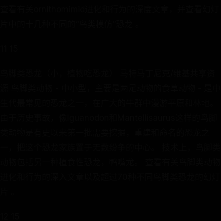
查看有关ornithomimid进化和行为的深度文章，并查看幻灯
片中的十几种不同的“鸟类模仿”恐龙 。
11 15
鸟脚类恐龙（小，植物吃恐龙） 马特马丁尼克/维基共享资
源 鸟脚类动物 - 中小型，主要是两足动物的食草动物 - 是中
生代最常见的恐龙之一，在广大的牛群中漫游平原和林地。
由于历史事故，像Iguanodon和Mantellisaurus这样的鸟脚
类动物是有史以来第一批需要挖掘，重建和命名的恐龙之
一，把这个恐龙家族置于无数纷争的中心。 技术上，鸟脚类
动物包括另一种植食性恐龙，鸭嘴龙。 查看有关鸟脚类动物
进化和行为的深入文章以及超过70种不同鸟脚类恐龙的幻灯
片 。
12 15