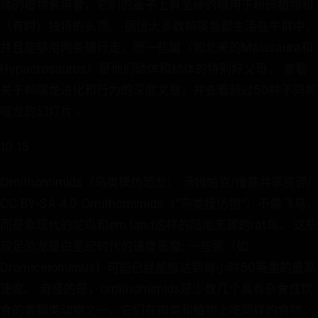
矮的植物食用者，它们的鼻子上有坚硬的喙用于粉碎植物和
（有时）独特的头顶。 据信大多数鸭嘴兽都生活在牛群中，
并且能够用两条腿行走，而一些属（如北美的Maiasaura和
Hypacrosaurus）是他们幼体和幼体的特别好父母。 查看
关于鸭嘴龙进化和行为的深度文章，并查看超过50种不同鸭
嘴龙的幻灯片 。
10 15
Ornithomimids（鸟类模仿恐龙） 汤姆帕克/维基共享资源/
CC BY-SA 4.0 Ornithomimids（“鸟类模仿物”）不像飞鸟，
而是象现代的鸵鸟和em land这样的陆地无翼的rat鸟。 这些
双足恐龙是白垩纪时代的速度恶魔; 一些属（如
Dromiceiomimus）可能已经能够达到每小时50英里的最高
速度。 奇怪的是，ornithomimids是少数几个具有杂食性饮
食的兽脚类动物之一，它们在肉类和植物上吃同样的食物。