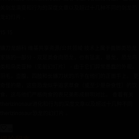
关剑龙演变和行为的深度文章以及超过十几种不同的剑龙恐
龙幻灯片 。
15 15
镰刀龙超科 维基共享资源/公共领域 技术上属于兽脚类恐龙
家族的一部分 - 双足类食肉恐龙，也有猛禽，暴龙，恐龙鸟
类和鸟类亚种（见前幻灯片） - 由于它们异常愚蠢的外观，
羽毛，壶腹，四肢和长镰刀状的爪子在他们的正面手上。 更
奇怪的是，这些恐龙似乎追求草食（或至少是杂食性）的饮
食，这与他们严格肉食的表兄弟形成鲜明对比。 查看有关
therizinosaur进化和行为的深度文章以及超过十几种不同
therizinosaur恐龙的幻灯片 。
13