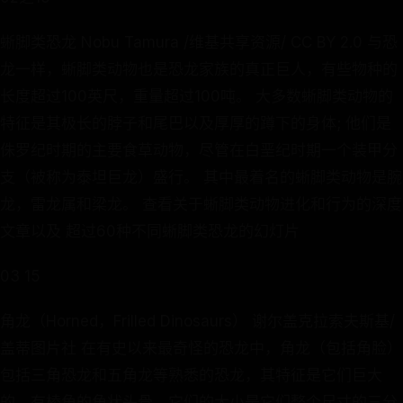
蜥脚类恐龙 Nobu Tamura /维基共享资源/ CC BY 2.0 与恐
龙一样，蜥脚类动物也是恐龙家族的真正巨人，有些物种的
长度超过100英尺，重量超过100吨。 大多数蜥脚类动物的
特征是其极长的脖子和尾巴以及厚厚的蹲下的身体; 他们是
侏罗纪时期的主要食草动物，尽管在白垩纪时期一个装甲分
支（被称为泰坦巨龙）盛行。 其中最着名的蜥脚类动物是腕
龙，雷龙属和梁龙。 查看关于蜥脚类动物进化和行为的深度
文章以及 超过60种不同蜥脚类恐龙的幻灯片
03 15
角龙（Horned，Frilled Dinosaurs） 谢尔盖克拉索夫斯基/
盖蒂图片社 在有史以来最奇怪的恐龙中，角龙（包括角脸）
包括三角恐龙和五角龙等熟悉的恐龙，其特征是它们巨大
的，有棱角的角状头骨，它们的大小是它们整个尺寸的三分