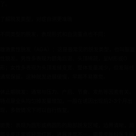
了。
了解脱发类型，对症自测更准确
不同类型的脱发，表现形式和自测重点也不同：
雄激素性脱发（AGA）：这是最常见的脱发类型，也叫脂溢
性脱发。男性多表现为额角后退、头顶稀疏，呈M形或O
形；女性多表现为头顶发缝变宽、整体发量减少，但发际线
通常保留。这种脱发进展缓慢，早期不易察觉。
休止期脱发：通常与压力、产后、节食、发热等因素有关。
特点是全头均匀掉发量增加，一般在诱因出现后2-3个月出
现，多数情况下可以自行恢复。
斑秃：表现为圆形或椭圆形的局部脱发区域，边界清晰，局
部头皮正常或轻度红斑。进展速度不一，需要皮肤科医生确