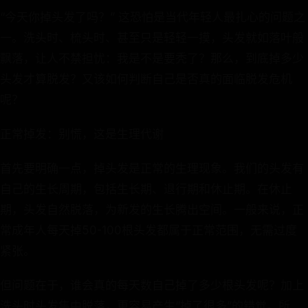
“今天你掉头发了吗？” 这恐怕是当代年轻人最扎心的问题之
一。洗头时、梳头时、甚至只是轻轻一摸，头发就如落叶般
飘落，让人不禁担忧：我是不是要秃了？那么，到底掉多少
头发才算脱发？又该如何判断自己是否真的面临脱发危机
呢？
正常掉发：别慌，这是生理代谢
首先要明确一点，掉头发是正常的生理现象。我们的头发有
自己的生长周期，包括生长期、退行期和休止期。在休止
期，头发自然脱落，为新发的生长腾出空间。一般来说，正
常成年人每天掉50-100根头发都属于正常范围，无需过度
紧张。
但问题在于，谁会真的每天数自己掉了多少根头发呢？加上
洗头时头发集中脱落，更容易产生“掉了很多”的错觉。所