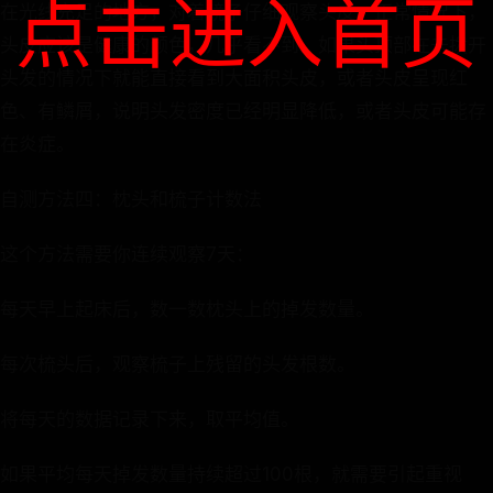
点击进入首页
在光线充足的地方，对着镜子仔细观察头皮。正常情况下，
头皮应该是健康的颜色，几乎看不到。如果头顶部在未拨开
头发的情况下就能直接看到大面积头皮，或者头皮呈现红
色、有鳞屑，说明头发密度已经明显降低，或者头皮可能存
在炎症。
自测方法四：枕头和梳子计数法
这个方法需要你连续观察7天：
每天早上起床后，数一数枕头上的掉发数量。
每次梳头后，观察梳子上残留的头发根数。
将每天的数据记录下来，取平均值。
如果平均每天掉发数量持续超过100根，就需要引起重视