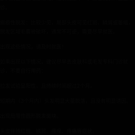
诊。
瘢痕性脱发：比较少见，局部头皮可见红斑、鳞屑或萎缩，
脱发区域毛囊被破坏，通常不可逆，需要尽早就医。
出现这些情况，请及时就医！
如果出现以下情况，建议尽早去皮肤科或毛发专科门诊就
诊，不要自行用药：
拉发试验呈阳性，且持续时间超过2个月。
短期内（3个月内）头发明显大量脱落，且没有明显诱因。
出现局限性圆形脱发斑块。
头皮伴随红斑、鳞屑、瘙痒、疼痛等症状。