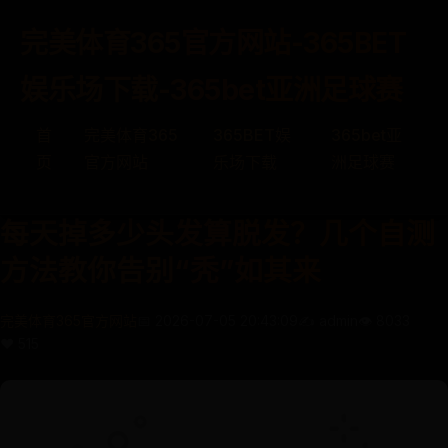
完美体育365官方网站-365BET
娱乐场下载-365bet亚洲足球赛
首
完美体育365
365BET娱
365bet亚
页
官方网站
乐场下载
洲足球赛
每天掉多少头发算脱发？几个自测
方法教你告别“秃”如其来
完美体育365官方网站
📅 2026-07-05 20:43:09
✍️ admin
👁️ 8033
❤️ 515