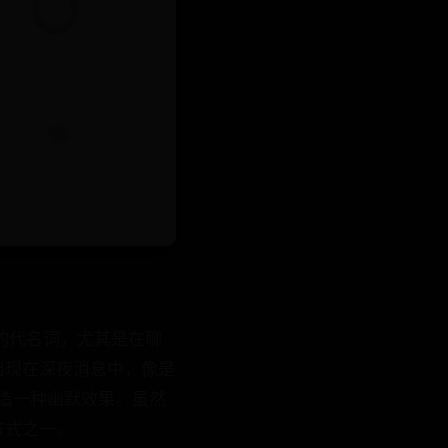
”的代名词，尤其是在聊
出现在深夜消息中，像是
制造一种幽默效果。虽然
方式之一。