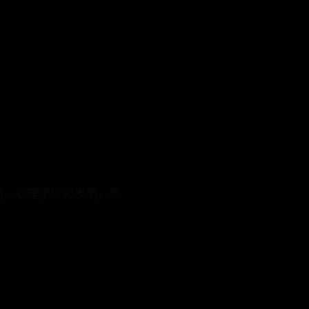
用。心理学研究表明，频