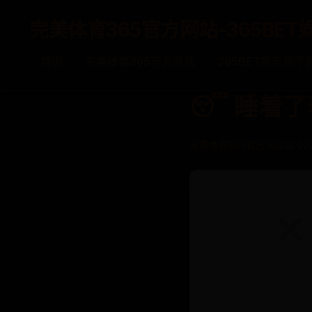
完美体育365官方网站-365BET
首页
完美体育365官方网站
365BET娱乐场下
😴 睡着
完美体育365官方网站
📅 20