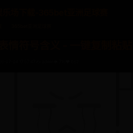
娱乐场下载-365bet亚洲足球赛
载
365bet亚洲足球赛
了表情符号含义 - 一键复制粘贴
26-07-04 17:57:47
✍️ admin
👁️ 716
❤️ 862