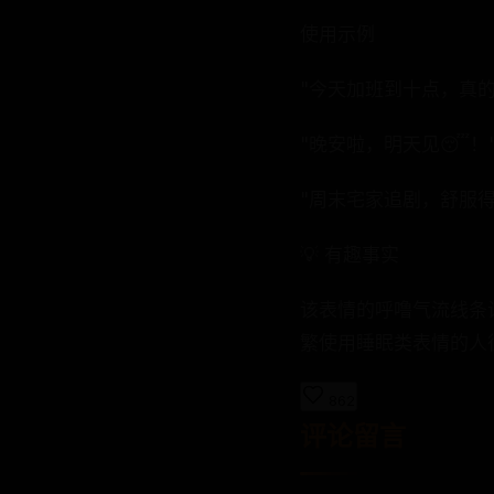
使用示例
"今天加班到十点，真的
"晚安啦，明天见😴！
"周末宅家追剧，舒服得
💡 有趣事实
该表情的呼噜气流线条
繁使用睡眠类表情的人
862
评论留言