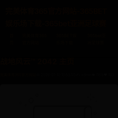
完美体育365官方网站-365BET
娱乐场下载-365bet亚洲足球赛
首
完美体育365
365BET娱
365bet亚
页
官方网站
乐场下载
洲足球赛
战地风云™ 2042 主页
完美体育365官方网站
📅 2026-01-10 10:58:50
✍️ admin
👁️ 1168
❤️ 193