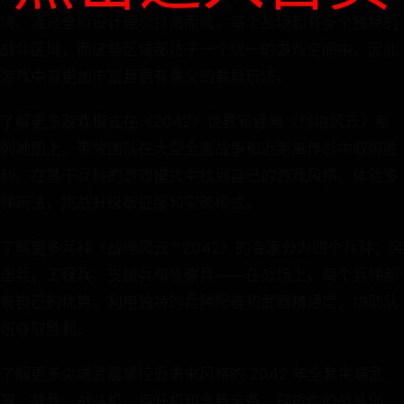
境。通过全新设计理念打造而成，每个战场都有多个独特的
战斗区域，而这些区域都位于一个统一的游戏空间中，因此
游戏中有更加丰富且更有意义的载具玩法。
了解更多游戏模式在《2042》世界和经典《战地风云》系
列地图上，带领团队在大型全面战争和近距离作战中取得胜
利。在基于兵种的游戏模式中找到自己的游戏风格，体验多
种玩法，挑战升级版征服和突破模式。
了解更多兵种《战地风云™ 2042》的专家分为四个兵种：突
击兵、工程兵、支援兵和侦察兵——在战场上，每个兵种都
有自己的优势。利用独特的兵种配备和武器精通度，协助队
伍夺取胜利。
了解更多尖端武器掌控近未来风格的 2042 年全套尖端武
器、载具、战斗机、直升机和全新装备，释放你的战斗创