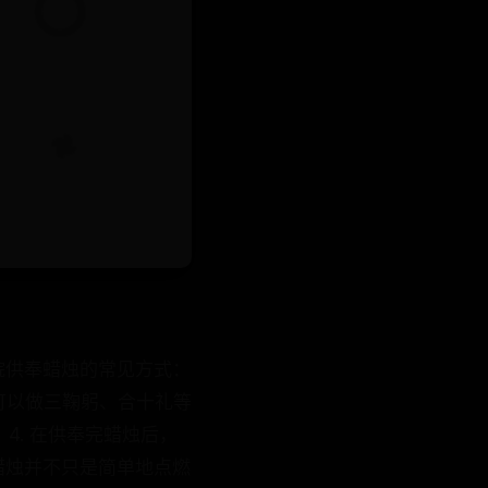
院供奉蜡烛的常见方式：
，可以做三鞠躬、合十礼等
4. 在供奉完蜡烛后，
蜡烛并不只是简单地点燃