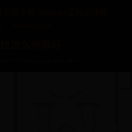
娱乐场下载-365bet亚洲足球赛
载
365bet亚洲足球赛
烛怎么供奉好
26-06-27 13:00:00
✍️ admin
👁️ 5638
❤️ 748