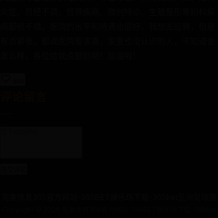
炎症、月经不调、宫颈疾病、微创特诊、生殖整形等妇科疾
病都很不错。医院的水平和待遇也很好。我想去应聘，但是
有点紧张，都说医院要求高，家里也没认识的人，不知道会
怎么样，各位给我点鼓励吧！加油啦！
866
评论留言
提交评论
完美体育365官方网站-365BET娱乐场下载-365bet亚洲足球赛
Copyright ©
2026
完美体育365官方网站-365BET娱乐场下载-365bet