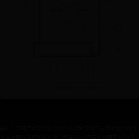
嘉远汽车纯电动车型报价及图片选新车选二手车新能源精准
找车品牌找车精美车图我要卖车·闪电卖高价品牌不限热门