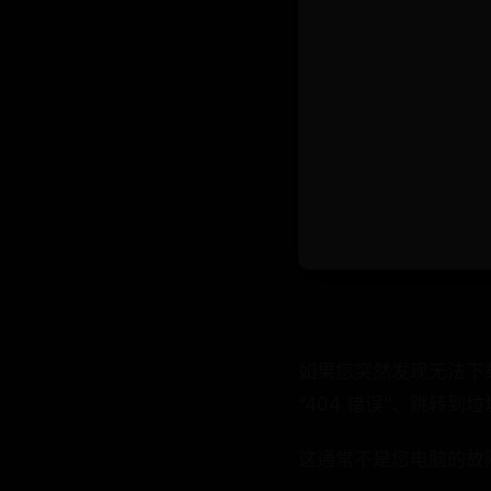
如果您突然发现无法下载
“404 错误”、跳转
这通常不是您电脑的故障。