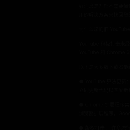
好消息是？您不需要懂
用的解决方案来找回您
为什么您的旧 YouTub
YouTube 积极打击
YouTube 和 Ch
以下是大多数下载器最
● YouTube 算法
立即更新代码以匹配新
● Chrome 扩展程序
浏览器扩展程序，Goog
● 版权打击： 许多