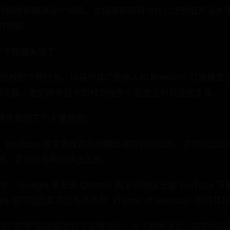
代码就能解决这个问题。本指南将解释为什么您的旧方法失
的视频。
e 下载器失效了
未经授权的下载行为，以保护其广告收入和 Premium 订阅模式。由
rome 浏览器，他们拥有巨大的权力在多个层面上封锁这些工具。
终失效的三个主要原因：
更新： YouTube 经常更改其视频播放器背后的代码。这就好比
锁，否则它会瞬间停止工作。
禁令： Google 不允许 Chrome 网上应用店上架 YouTub
le 很可能因其违反服务条款（Terms of Service）而
流行的“老牌”网站都收到了法律指令。为了避免诉讼，这些网