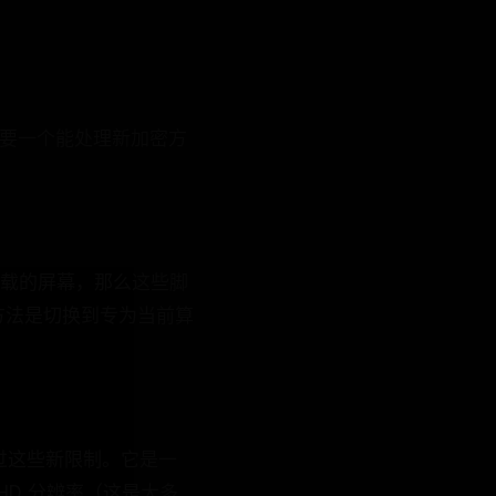
需要一个能处理新加密方
限加载的屏幕，那么这些脚
方法是切换到专为当前算
以绕过这些新限制。它是一
HD 分辨率（这是大多