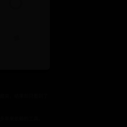
收藏夹，结果却只看到了
坏您多年来依赖的工具。