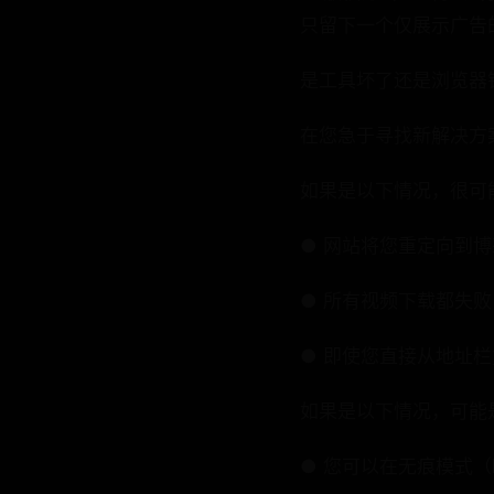
只留下一个仅展示广告的
是工具坏了还是浏览器
在您急于寻找新解决方
如果是以下情况，很可能
● 网站将您重定向到
● 所有视频下载都失
● 即使您直接从地址栏
如果是以下情况，可能是
● 您可以在无痕模式（In