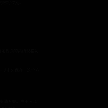
载内容将过期。
用特定视频的离线观看功
件以永久保存，这个方
的变通方案。由于 VLC