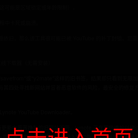
（这可能是区域锁定或年龄限制）。
过程中卡死或崩溃。
依旧，那么该工具很可能已被 YouTube 的补丁封锁。您
”在线下载器（无需安装）
avefrom”或“y2mate”这样的旧书签，结果却只看到无
与其四处寻找新网站并冒着恶意软件的风险，最安全的修复
te YouTube Downloader。
 最新更新中苦苦挣扎的旧网站不同，Lynote 正在积极维护
—意味着无需安装软件，没有侵入性广告，并全面支持 4K/U