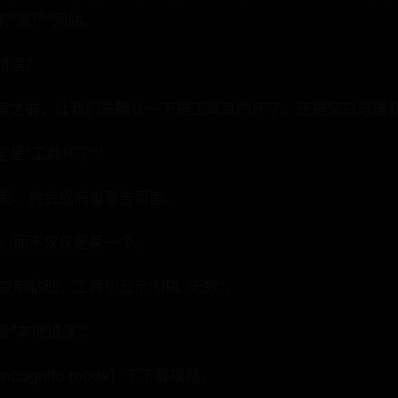
“僵尸”网站。
错误？
案之前，让我们先确认一下是工具真的坏了，还是您只是遇
是“工具坏了”：
博彩、约会或病毒警告页面。
败，而不仅仅是某一个。
复制粘贴，工具也显示“URL 无效”。
“本地错误”：
cognito mode）下下载视频。