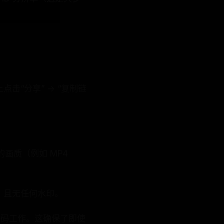
击“分享” -> “复制链
画质（例如 MP4
中，且无任何水印。
转码工作。这确保了即使