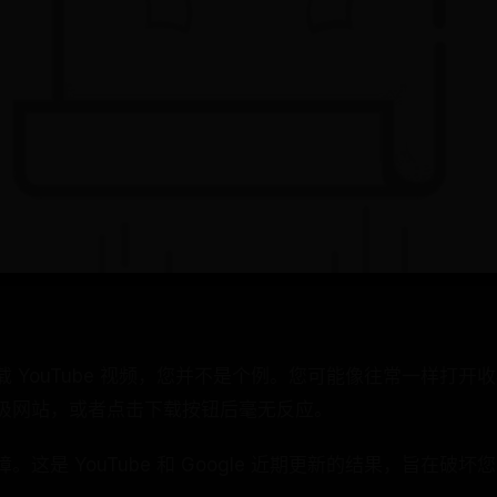
 YouTube 视频，您并不是个例。您可能像往常一样打开
到垃圾网站，或者点击下载按钮后毫无反应。
这是 YouTube 和 Google 近期更新的结果，旨在破