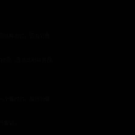
 鼓励这种方式，因为它能
载”按钮。虽然这可以将视
只是将一个临时的、加密的缓
进行编辑。