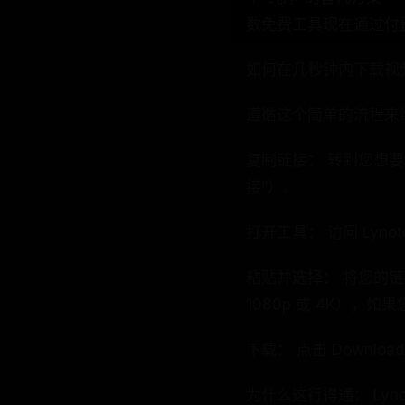
数免费工具现在通过付
如何在几秒钟内下载视
遵循这个简单的流程来
复制链接： 转到您想要保
接”）。
打开工具： 访问 Lynote 
粘贴并选择： 将您的
1080p 或 4K），
下载： 点击 Down
为什么这行得通： Ly