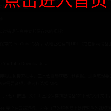
点击进入首页
费墙锁定的功能）。
频
绕过错误信息并立即保存您的视频：
存的 YouTube 视频，从地址栏复制 URL（或在移动设备上点
YouTube Downloader。
链接粘贴到搜索框中。工具会自动获取视频数据。选择您想要的
如果您只需要音频，也可以选择 MP3。
load（下载）按钮。文件将直接保存到您设备的“下载”文件夹
note 完全在云端运行。它在自己的服务器上处理繁重的视频