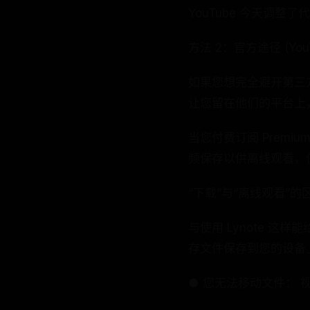
YouTube 今天调
方法 2：官方途径 (YouTu
如果您想完全避开第三方工
让您留在他们的平台上
当您付费订阅 Prem
频保存以供离线观看，
“下载”与“离线观看”的
与使用 Lynote 这样
存文件保存到您的设备
● 您无法移动文件： 视