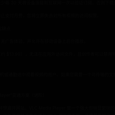
至少每 30 天将设备连接到互联网一次以验证订阅，否则下
您停止支付月费，您将立即失去对所有视频的访问权限。
的优缺点
安全，无广告体验，并允许在移动设备上后台播放。
（约 $13.99），无法在应用外访问文件，且创作者可以禁
飞机或通勤途中观看视频的用户。如果您需要一个可传输的文
 Player”变通方案（进阶）
避开网站，VLC Media Player 是一个强大但稍显繁琐