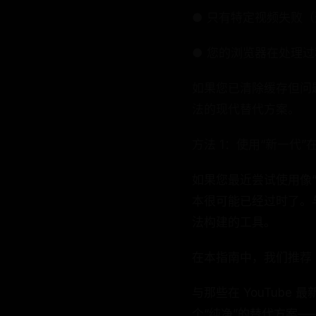
● 只有特定视频失败
● 您的浏览器在处理
如果您已清除缓存但问题
法的现代替代方案。
方法 1：使用“新一代
如果您最近尝试使用像“s
本很可能已经过时了。
法构建的工具。
在本指南中，我们推荐 Lyno
与那些在 YouTube
个“纯净”的替代方案—