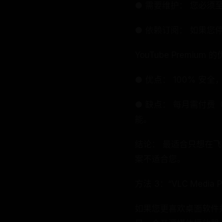
● 需要维护： 您必须
● 依赖订阅： 如果
YouTube Premium 
● 优点： 100% 
● 缺点： 每月需付费
能。
结论： 最适合只想在
案不适合您。
方法 3：“VLC Media
如果您更喜欢桌面软件并想