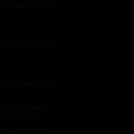
效了，并提供三种立即可
于 Google 同时拥有
给门“换锁”。除非下载工具
e 下载器。如果您使用的是
将其标记并远程禁用了。
站通常会移除下载功能，