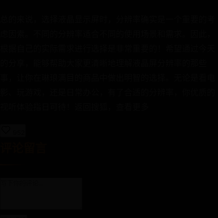
总的来说，选择液晶显示屏时，分辨率确实是一个重要的考
虑因素。不同的分辨率适合不同的使用场景和需求。因此，
根据自己的实际需求进行选择是非常重要的！希望通过今天
的分享，能够帮助大家更清晰地理解液晶屏分辨率的那些
事，让你在琳琅满目的商品中做出明智的选择。无论是看电
影、玩游戏，还是日常办公，有了合适的分辨率，你优质的
视听体验指日可待！返回搜狐，查看更多
952
评论留言