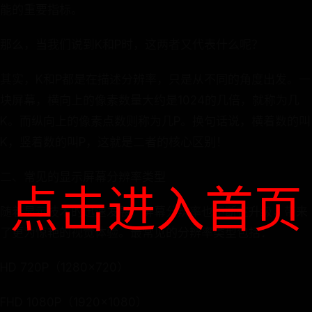
能的重要指标。
那么，当我们说到K和P时，这两者又代表什么呢？
其实，K和P都是在描述分辨率，只是从不同的角度出发。一
块屏幕，横向上的像素数量大约是1024的几倍，就称为几
K。而纵向上的像素点数则称为几P。换句话说，横着数的叫
K，竖着数的叫P，这就是二者的核心区别！
二、常见的显示屏幕分辨率类型
点击进入首页
随着显示技术的迅速发展，屏幕分辨率也不断在升级，带来
了更为惊艳的视觉体验。最常见的分辨率类型包括：
HD 720P（1280×720）
FHD 1080P（1920×1080）