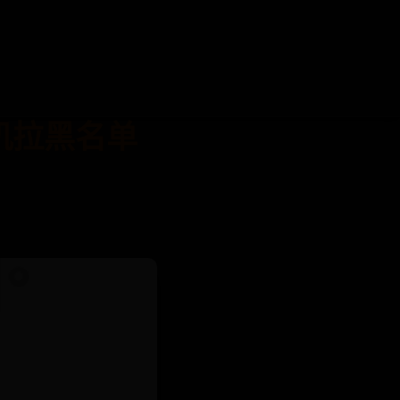
机拉黑名单