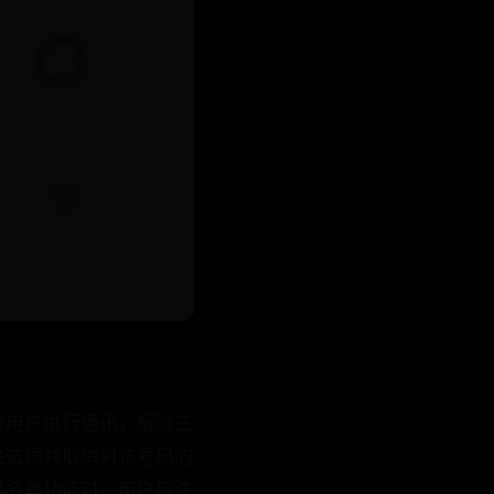
与用户进行通讯，解除三
关选项并取消对该号码的
黑名单功能时，用户应注