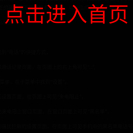
点击进入首页
正的骚扰或不需要联系的号码，以免造成误会和不便。
么解禁
找到“电话”的快捷方式，
机通话记录页面，在页面上的右上角可见“...”,
下拉子菜单，在子菜单中找到“设置”，
通话设置页面，在页面上可见“来电阻止”，
弹出来电阻止窗口页面。在窗口页面上可见“黑名单”，
进入到骚扰拦截的设置页面。在页面上可见手机中的黑名单电话