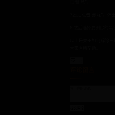
见“删除”。
7.然后点击“删除”，
8.然后选择要删除的
以上是关于如何解除三
大家有所帮助。
442
评论留言
提交评论