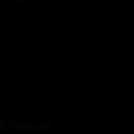
号码，在页面的右上角可