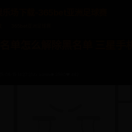
娱乐场下载-365bet亚洲足球赛
载
365bet亚洲足球赛
名单怎么解除黑名单 三星手
25-08-19 14:27:21
✍️ admin
👁️ 3960
❤️ 442