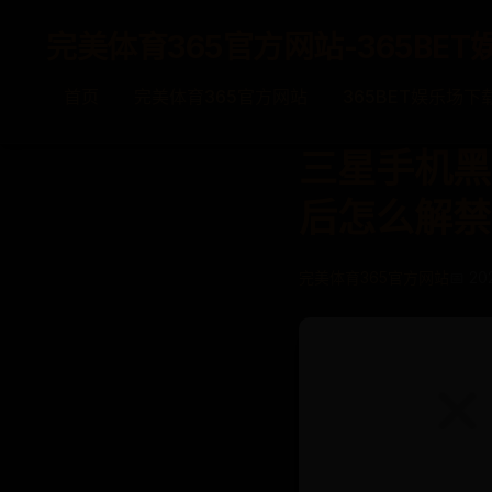
完美体育365官方网站-365BET
首页
完美体育365官方网站
365BET娱乐场下
三星手机黑
后怎么解禁
完美体育365官方网站
📅 20