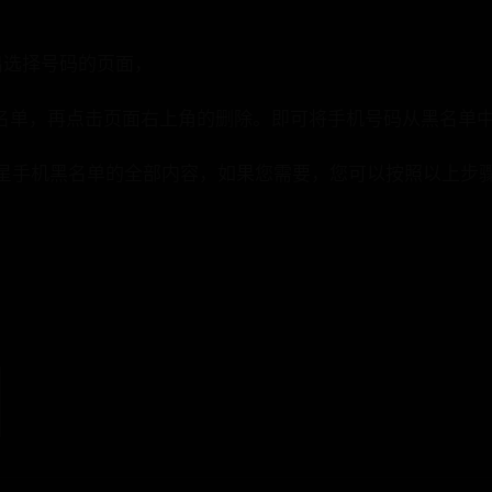
弹出选择号码的页面，
黑名单，再点击页面右上角的删除。即可将手机号码从黑名单
星手机黑名单的全部内容，如果您需要，您可以按照以上步