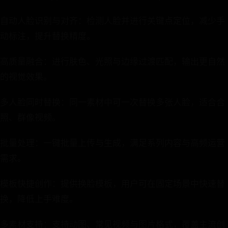
自动人脸识别与对齐：检测人脸并进行关键点定位，减少手
动标注，提升替换精度。
高质量融合：进行肤色、光照与边缘过渡匹配，输出更自然
的视觉效果。
多人脸同时替换：同一素材中可一次替换多张人脸，适合合
照、群像视频。
批量处理：一键批量上传与生成，满足系列内容与高频运营
需求。
模板快捷创作：提供换脸模板，用户可在固定场景中快速替
换，降低上手难度。
多素材支持：支持动图、常见视频与图片格式，覆盖主流创