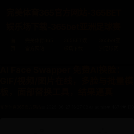
完美体育365官方网站-365BET
娱乐场下载-365bet亚洲足球赛
首
完美体育365
365BET娱
365bet亚
页
官方网站
乐场下载
洲足球赛
AI Face Swapper 免费AI换脸：
GIF/视频/图片在线，多脸与批量模
板，面部替换工具，结果逼真
完美体育365官方网站
📅 2026-06-27 16:27:08
✍️ admin
👁️ 4874
❤️ 130