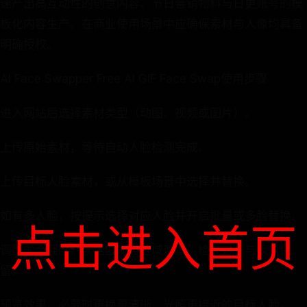
速产出高互动性的创意内容、节日营销物料与日更账号的模
板化内容生产。在商业使用场景中应确保素材与人像均具备
明确授权。
AI Face Swapper Free AI GIF Face Swap使用步骤
进入网站后选择素材类型（动图、视频或图片）。
上传原始素材，等待自动人脸检测完成。
上传目标人脸素材，或从模板场景中选择并替换。
如有多人脸，按提示选择对应人脸并开启批量或多脸替换。
点击进入首页
调整融合强度、肤色匹配与区域遮罩，检查对齐与表情保
留。
预览效果，必要时更换更清晰、光照更接近的目标人脸。