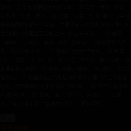
寡助。 3. 学术或宗教的思想体系。 如 道学。传道。修道。
4. 方法，办法，技术。 如 门道。医道。 5. 指“道家”（中国
春秋战国时期的一个学派，主要代表人物是老聃和庄周） 6.
指“道教”（中国主要宗教之一，创立于东汉）。 如 道观
（guàn ）。道士。道姑。道行（háng ）（僧道修行的功
夫，喻技能和本领）。 7. 指某些反动迷信组织。 如 会道
门。一贯道。 8. 说，讲。 如 道白。常言道。能说会道。 9.
用语言表示情意。 如 道喜。道歉。道谢。 10. 线条。 如 铅
笔道儿。 11. 中国历史上行政区域的名称。唐代相当于现在
的省，清代和民国初年在省以下设“道”。 12. 某些国家行政
区域的名称。 13. 量词。 如 一道大河。两道门。上三道
漆。 14. 计量单位，“忽米”的通称。 [更多解释]
522
评论留言