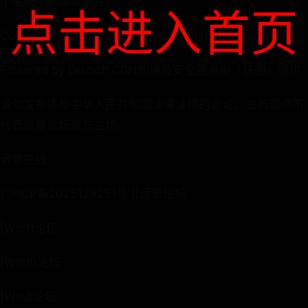
小黑屋手机版联系我们
点击进入首页
Copyright © 2005-2026 PCBeta. All rights reserved.
Powered by Discuz! CDN加速及安全服务由「快御」提供
请勿发布违反中华人民共和国法律法规的言论，会员观点不
代表远景论坛官方立场。
远景在线
( 沪ICP备2025129251号 )|远景论坛
|Win11论坛
|Win10论坛
|Win8论坛