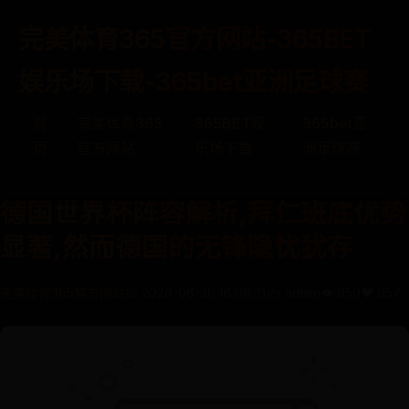
完美体育365官方网站-365BET
娱乐场下载-365bet亚洲足球赛
首
完美体育365
365BET娱
365bet亚
页
官方网站
乐场下载
洲足球赛
德国世界杯阵容解析,拜仁班底优势
显著,然而德国的无锋隐忧犹存
完美体育365官方网站
📅 2026-06-30 16:06:31
✍️ admin
👁️ 850
❤️ 957