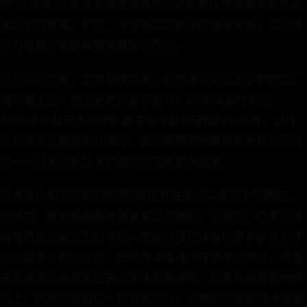
种"无锋阵"配置在遭遇密集防守时可能重蹈前两届世界杯攻
坚乏力的覆辙。萨内、卡尔等边路好手的速度优势，或许将
成为纳格尔斯曼破解铁桶阵的变招。
从分组形势看，德国与库拉索、科特迪瓦和厄瓜多尔同处E
组可谓上签。但历史教训警示我们：2018年输给韩国、
2022年不敌日本的惨剧都发生在看似轻松的小组赛。当拜
仁系球员占据首发八席时，俱乐部层面的默契或将成为双刃
剑——对手对其战术套路的研究将更为透彻。
这支身价10.1亿欧元的德国队正处在世代交替的十字路口。
诺伊尔、基米希等老将带着救赎的使命，穆夏拉、帕夫洛维
奇等新星怀揣证明的渴望。若能将拜仁体系的俱乐部优势转
化为国家队的战斗力，同时解决锋线终结效率的顽疾，德意
志战车完全有可能在美洲大陆重震雄风。毕竟在世界杯的舞
台上，永远不要低估一颗冠军的心。每晚8:20都会给大家做