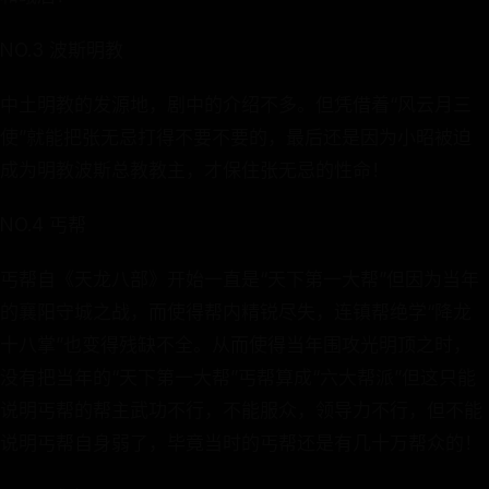
NO.3 波斯明教
中土明教的发源地，剧中的介绍不多。但凭借着“风云月三
使”就能把张无忌打得不要不要的，最后还是因为小昭被迫
成为明教波斯总教教主，才保住张无忌的性命！
NO.4 丐帮
丐帮自《天龙八部》开始一直是“天下第一大帮”但因为当年
的襄阳守城之战，而使得帮内精锐尽失，连镇帮绝学“降龙
十八掌”也变得残缺不全。从而使得当年围攻光明顶之时，
没有把当年的“天下第一大帮”丐帮算成“六大帮派”但这只能
说明丐帮的帮主武功不行，不能服众，领导力不行，但不能
说明丐帮自身弱了，毕竟当时的丐帮还是有几十万帮众的！