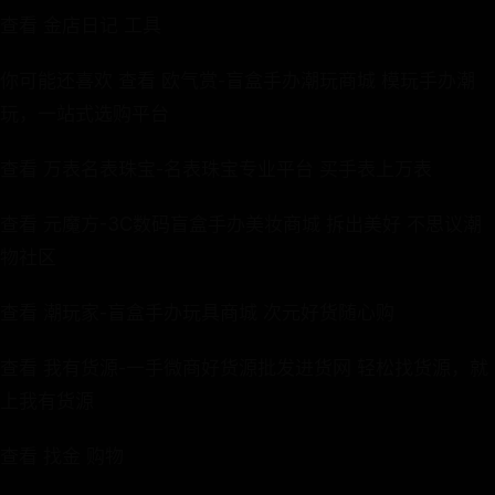
查看 金店日记 工具
你可能还喜欢 查看 欧气赏-盲盒手办潮玩商城 模玩手办潮
玩，一站式选购平台
查看 万表名表珠宝-名表珠宝专业平台 买手表上万表
查看 元魔方-3C数码盲盒手办美妆商城 拆出美好 不思议潮
物社区
查看 潮玩家-盲盒手办玩具商城 次元好货随心购
查看 我有货源-一手微商好货源批发进货网 轻松找货源，就
上我有货源
查看 找金 购物