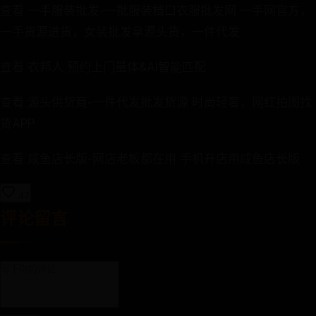
查看 一手服装批发-一批服装档口衣服批发网 一手网官方，
一手货源进货，女装批发拿源头货，一件代发
查看 衣邦人 预约上门量体&AI智能匹配
查看 源头供货商-一件代发批发货源 时尚轻奢，网红拍图找
货APP
查看 咸鱼店长版-网店老板都在用 手机开店用咸鱼店长版
47
评论留言