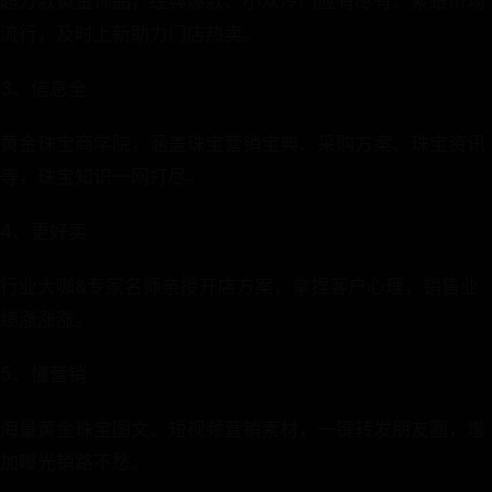
超万款黄金饰品，经典爆款、小众冷门应有尽有。紧跟市场
流行，及时上新助力门店热卖。
3、信息全
黄金珠宝商学院，涵盖珠宝营销宝典、采购方案、珠宝资讯
等，珠宝知识一网打尽。
4、更好卖
行业大咖&专家名师亲授开店方案，拿捏客户心理，销售业
绩涨涨涨。
5、懂营销
海量黄金珠宝图文、短视频营销素材，一键转发朋友圈，增
加曝光销路不愁。