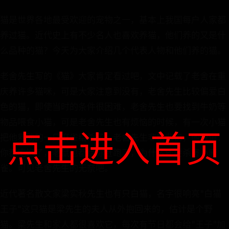
猫是世界各地最受欢迎的宠物之一，基本上我国每户人家都
养过猫。近代史上有不少名人也喜欢养猫，他们养的又是什
么品种的猫？今天为大家介绍几个代表人物和他们养的猫。
老舍先生写的《猫》大家肯定看过吧，文中记载了老舍在重
庆养许多猫咪，可是大家注意到没有，老舍先生比较偏爱白
色的猫，即使当时的条件很困难，老舍先生也要找到牛奶等
物品喂食小猫，可是老舍先生也有烦恼的时候，有一次小猫
点击进入首页
把他救助的一只麻雀给杀了。老舍先生非常悲伤，他说道：
你都吃饱了，老鼠也都给你赶跑了，为什么还要杀害小麻
雀。可见老舍先生的无奈吧。
近代著名散文家梁实秋先生也有只白猫，名字很响亮"白猫
王子"这只猫是梁先生的夫人从外抱回来的，估计是个野
猫。梁先生和家人都很喜欢它，每次有节日都会给"王子"加