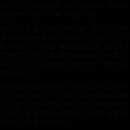
餐，还把鱼肉里的刺挑出来，真是十足的猫奴啊，这点在梁
先生的散文《白猫王子五岁》有详细的记载。
钱钟书先生和林徽因这两位大家想必每个人都知道吧，可是
谁还知道1945年时他们两人曾经做过邻居，钱先生有一只白
猫，林徽因养了一只黑猫。黑猫经常欺负白猫，钱先生看到
了后就用竹竿把黑猫打跑，间接钱先生对林徽因的态度也不
好了。钱钟书写的文章流露出对林徽因的不满，或许和两只
小猫打架有关呢！
近代著名教育家冰心女士也有一只猫"咪咪"，不过她养的猫
体型很庞大，足有一个小桌子大小，冰心经常用英语和咪咪
交流，简单的问好咪咪都能听清楚。而每次咪咪按照冰心的
话说对了之后，都会得到小鱼干奖励，冰心一家人都非常喜
欢咪咪，咪咪就像是他们的家人。