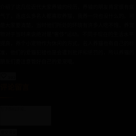
介绍了这几位近代大家养猫的经历，养猫的朋友肯定很有底
气了，连这么多名人都喜欢养猫，我养一只也没什么的。可
是大家要清楚，当时他们所处的环境有许多人吃不饱，养宠
物对于当时来说绝对是"奢侈"运动。不同于现在的生活水平
提高，养个小宠物作为休闲的方式。名人养猫也有自己的标
准，他们的爱猫犯错也是会遭到批评和惩罚的，所以养猫的
朋友们要注意管好自己的爱宠哦。
392
评论留言
提交评论