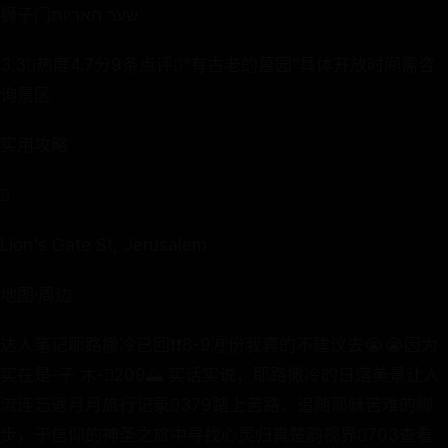
3.3热度4.7分9条点评“有古老的墓园”具体开放时间需咨
询景区
实用攻略

Lion's Gate St, Jerusalem
地图·周边
达人笔记耶路撒冷已回❗❗8-9🈷份我真的不建议去😭😭因为
实在是-子 木-209🌅 实话实说，耶路撒冷的日落美景让人
流连忘返月月旅行记录379踏上苦路，追随耶稣苦难的脚
步，于信仰的神圣之旅中寻找心灵归真楚韵视界703查看