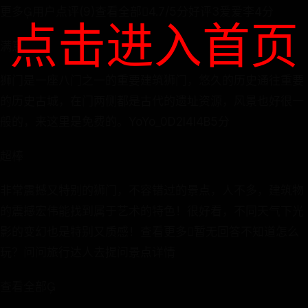
更多用户点评(9)查看全部4.7/5分好评3爱爱李4分
点击进入首页
满意
狮门是一座八门之一的重要建筑狮门，悠久的历史通往重要
的历史古城，在门两侧都是古代的遗址资源，风景也好很一
般的，来这里是免费的。YoYo_0D2I4I4B5分
超棒
非常震撼又特别的狮门，不容错过的景点，人不多，建筑物
的震撼宏伟能找到属于艺术的特色！很好看，不同天气下光
影的变幻也是特别又质感！查看更多暂无回答不知道怎么
玩？问问旅行达人去提问景点详情
查看全部