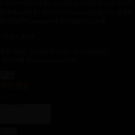
二手店/市场直线距离2.3km本耶胡达大街4.6分16条点评街
区/集市直线距离1.9kmlive the bible直线距离859m查看全
部耶路撒冷Jerusalem景点所属目的地收藏
写点评,赢大奖
页面router：gsnfespoi--sight--jerusalem552-
-1508648.htmlgsnfespoi = true
212
评论留言
提交评论