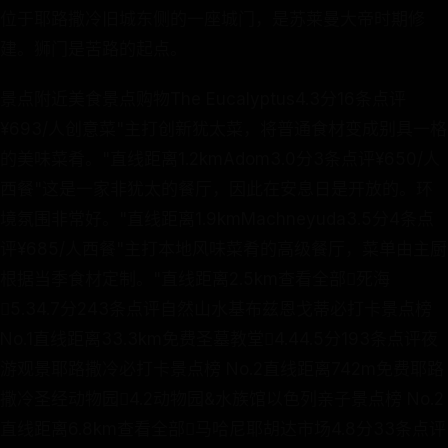
位于耶路撒冷旧城东侧的一座城门，是苏莱曼大帝时期修
建。狮门是苦路的起点。
景点附近美食景点购物The Eucalyptus4.3分16条点评
¥693/人创意菜"主打创新犹太菜，将普通食材变成别具一格
的美味菜肴。"直线距离1.2kmAdom3.0分3条点评¥650/人
西餐"这是一家非犹太的餐厅，因此在安息日是开放的。环
境氛围非常好。"直线距离1.9kmMachneyuda3.5分4条点
评¥685/人西餐"主打本地风味菜肴的高级餐厅，菜单由主厨
根据当季食材定制。"直线距离2.5km查看全部死海
5.34.7分243条点评自然山水基布兹恩戈蒂必打卡景点榜
No.1直线距离33.3km免费圣墓教堂4.44.5分193条点评夜
游观景耶路撒冷必打卡景点榜 No.2直线距离742m免费耶路
撒冷圣经动物园4.2动物园&水族馆以色列亲子景点榜 No.2
直线距离6.8km查看全部马哈尼耶胡达市场4.8分33条点评