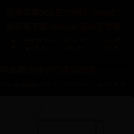
完美体育365官方网站-365BET
娱乐场下载-365bet亚洲足球赛
首
完美体育365
365BET娱
365bet亚
页
官方网站
乐场下载
洲足球赛
耶路撒冷狮子门游玩攻略
365bet亚洲足球赛
📅 2026-02-10 00:39:10
✍️ admin
👁️ 9821
❤️ 212