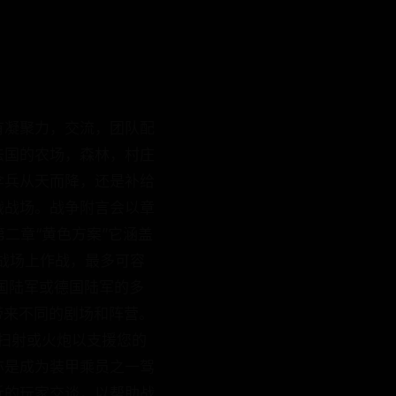
有凝聚力，交流，团队配
法国的农场，森林，村庄
伞兵从天而降，还是补给
战战场。战争附言会以章
第二章“黄色方案”它涵盖
战场上作战，最多可容
法国陆军或德国陆军的多
带来不同的剧场和阵营。
扫射或火炮以支援您的
亦是成为装甲乘员之一驾
近的玩家交谈，以帮助战