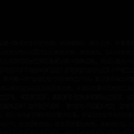
言是一款专注于历史还原，大规模战斗，难于上手，并需要
验激烈的市场花园行动与黄色方案，横跨荷兰，比利时还有
于从街道到航拍范围的档案文献中精确还原，无论你是作为
可以找到多个理由来体验这个从未探索过的大型多人环境二
首先第一章’'血战七桥’'为市场花园行动，最近更新放出的
侵。第三章内容正在开发并很快公布。阵营在可重现历史的二战
空降师，英国第30军，美国第101空降师和第82空降师，
武装党卫军）之间进行选择。 第3章将介绍更多内容，这将
中，团队合作是取得胜利的重中之重。应征指挥官并呼叫空袭
种之一，加入后勤班组，通过设防强化阵地，并补给前线。
用我们的游戏语音进行通信，也可以使用距离衰减语音与附