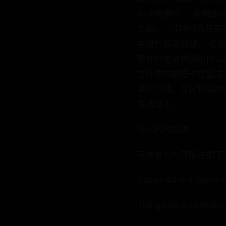
斗顺利进行。_装甲战
恐惧。 与其他3名玩
兽进行模拟驾驶。 每
程并射击其内部组件以瘫
方传来的斯图卡警笛或
类的口径，任何种类的
在战场上。
成人内容描述
开发者对内容描述如下
Squad 44 is a game a
The game also feature