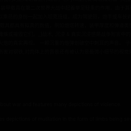
斗装甲载具在第二次世界大战中起着举足轻重的作用，由于其
家以乘员的身份一起加入坦克班组，成为驾驶员，炮手或车长
辆载具都具有拟真的数值，例如炮塔转速，装甲厚度和弹道类
痪或摧毁它们。_]战术, 沉浸 & 真实沉浸感是战争附言中
火炮的真实再现。 一颗沉重的炮弹划破空中刺耳的声音。 子
伤害对钢铁,对肉体上的音景还有被认为是最微小细节的视觉
：
bout war and features many depictions of violence.
s depictions of mutilation in the form of limbs being se