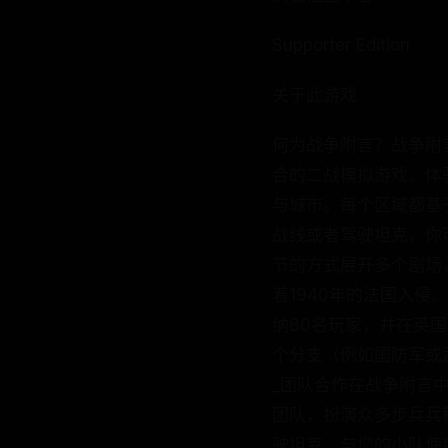
Supporter Edition
关于此游戏
何为战争附言？战争附
合的二战模拟游戏。体
与城市。每个区域都基
战线或者驾驶坦克，你
节的方式展开多个剧场，
着1940年的法国入
纳80名玩家，并在英国
个分支（例如国防军或
_团队合作在战争附言
团队，扮演众多步兵兵
驶坦克，与您的小队使