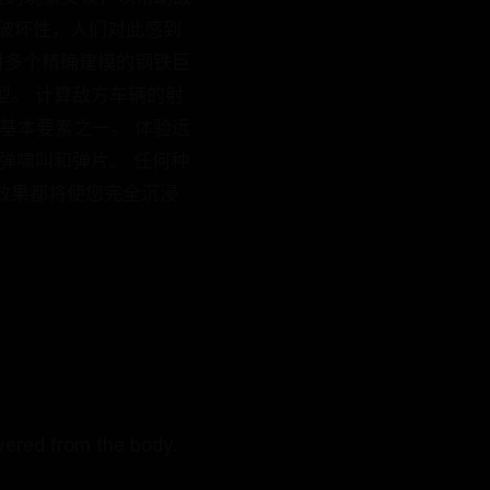
破坏性，人们对此感到
对多个精确建模的钢铁巨
型。 计算敌方车辆的射
的基本要素之一。 体验远
弹啸叫和弹片。 任何种
效果都将使您完全沉浸
vered from the body.