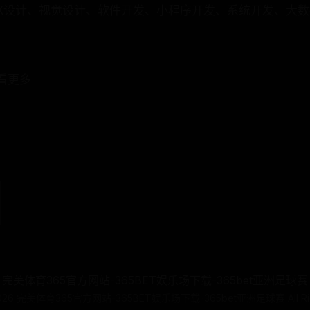
/UX设计、视觉设计、软件开发、小程序开发、系统开发、大
看更多
完美体育365官方网站-365BET娱乐场下载-365bet亚洲足球赛
026
完美体育365官方网站-365BET娱乐场下载-365bet亚洲足球赛 All Right