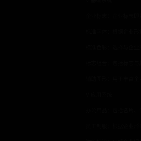
VI基础系统
企业标志：企业标志即
标准字体：根据企业形
标准色彩：选择与企业
标志组合：包括标志与
辅助图形：用于丰富企
VI应用系统
办公用品：包括名片、
员工制服：根据企业形