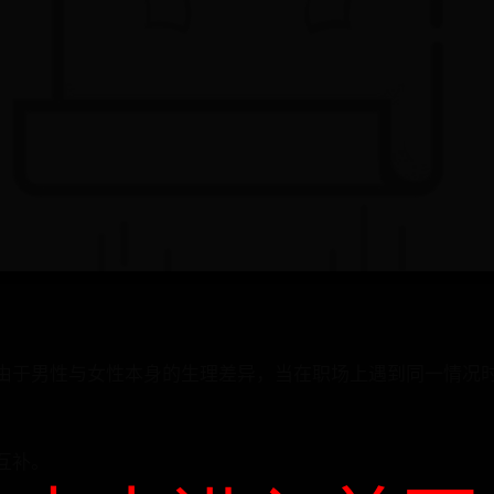
由于男性与女性本身的生理差异，当在职场上遇到同一情况
。
互补。