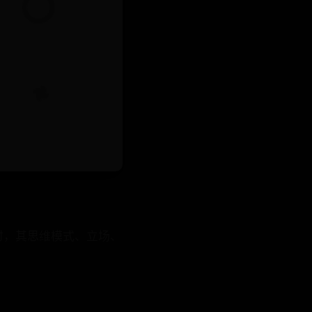
时，其思维模式、立场、