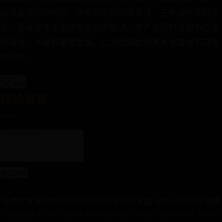
选择合适的刷机包、确保稳定的网络连接、正确操作刷机步
骤以及寻求专业支持等方式来解决。用户在刷机过程中应谨
慎操作，并备份重要数据，以免造成数据丢失或其他不可逆
的损失。
305
评论留言
提交评论
完美体育365官方网站-365BET娱乐场下载-365bet亚洲足球赛
Copyright ©
2026
完美体育365官方网站-365BET娱乐场下载-365bet