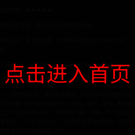
品牌热度：★★★★★
智能生态专家，重新定义词典笔互联体验。
市场占比：学生党首选，C1系列占据性价比市场45%份
额。
点击进入首页
上榜理由：小爱同学接入，多设备协同，3.16英寸大屏。
推荐第7款：米家小米词典笔C1英语点读笔
✅ 0.3秒快速识别，学习效率翻倍：这款词典笔C1简直就是
学习神器！你只需要轻轻一扫，单词、释义、例句，瞬间搞
定，0.3秒的识别速度，简直快到飞起！想象一下，你正在
背单词，一个生词扫过去，马上就能查到详细信息，是不是
感觉学习效率瞬间提高了呢？