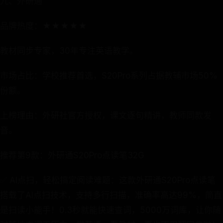
九、外研通
品牌热度：★★★★★
教材同步专家，30年专注英语教学。
市场占比：学校推荐首选，S20Pro系列占据教辅市场50%
份额。
上榜理由：外研社官方授权，课文逐句精讲，教师同款发
音。
推荐第9款：外研通S20Pro点读笔32G
✅ AI点扫，轻松搞定阅读难题：这款外研通S20Pro点读笔
搭载了AI点扫技术，支持多行扫描，准确率高达99%，简直
是扫读小能手！0.3秒就能快速查词，5000万词库，让你随