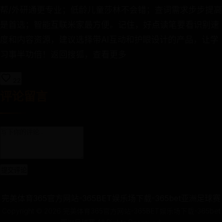
帮/外研通更专业；低龄儿童莎林不会错；查词需求步步提高
是首选；智能互联米家最方便。记住，好点读笔要看识别速
度和内容资源，建议选择带AI互动和护眼设计的产品，让学
习事半功倍！返回搜狐，查看更多
22
评论留言
提交评论
完美体育365官方网站-365BET娱乐场下载-365bet亚洲足球赛
Copyright ©
2026
完美体育365官方网站-365BET娱乐场下载-365bet