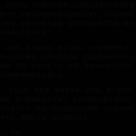
✅ 音译功能，口语练习好帮手：口语练习也是学习英语的重
要环节，这款词典笔的音译功能简直太赞了！不仅能帮你纠
正发音，还能模拟真人对话，让你在家就能练习口语，再也
不用担心发音不标准了。
✅ AI助手，学习更轻松：有了AI助手，学习变得更轻松了！
无论是难题解答，还是知识点讲解，它都能给你提供专业的
帮助。而且，它还内置了3亿+题库，覆盖小初高九门学科，
让你随时随地都能查漏补缺。
👉 适合人群：学生党、英语爱好者。说实话，有了这款词
典笔，学习英语真是太方便了，再也不用担心看不懂单词、
听不懂句子了。而且，它还能保护你的眼睛，让你在长时间
学习后，眼睛也不累，真心推荐给大家！
六、莎林