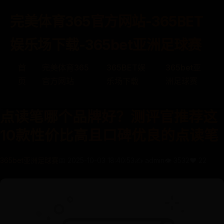
完美体育365官方网站-365BET
娱乐场下载-365bet亚洲足球赛
首
完美体育365
365BET娱
365bet亚
页
官方网站
乐场下载
洲足球赛
点读笔哪个品牌好？测评官推荐这
10款性价比高且口碑优良的点读笔
365bet亚洲足球赛
📅 2025-10-03 18:40:53
✍️ admin
👁️ 3532
❤️ 22