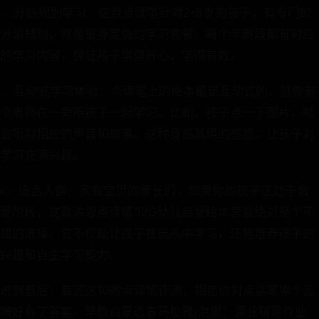
✅ 分龄规划学习：这款点读笔针对2-8岁的孩子，有专门的
分龄规划，就像量身定做的学习套餐。每个年龄段都有对应
的学习内容，保证孩子学得开心，学得有效。
✅ 互动式学习体验：点读笔上的绘本都是互动式的，就像有
个老师在一旁陪孩子一起学习。比如，孩子点一下图片，就
会听到相应的声音和故事，这种身临其境的感觉，让孩子对
学习充满兴趣。
👉 适合人群：家有宝贝的家长们，如果你的孩子正处于启
蒙阶段，这款洪恩点读笔32G幼儿启蒙绘本套装绝对是个不
错的选择。它不仅能让孩子在玩乐中学习，还能培养孩子的
兴趣和自主学习能力。
说到最后：看完这10款点读笔评测，相信你对点读笔哪个品
牌好有了答案。早教启蒙选喜马拉雅/洪恩；课业辅导作业