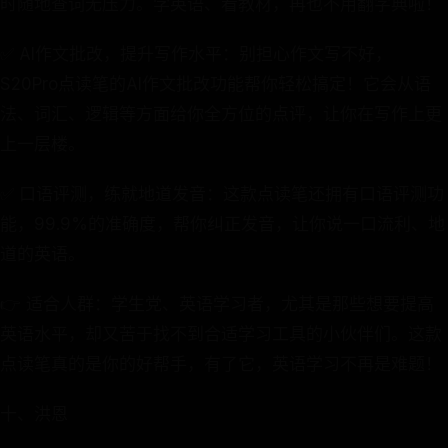
时随地查词无压力。学英语、看教材，再也不用翻字典啦！
✅ AI作文批改，提升写作水平：别担心作文写不好，
S20Pro点读笔的AI作文批改功能帮你轻松搞定！它会从语
法、词汇、逻辑等方面给你全方位的点评，让你在写作上更
上一层楼。
✅ 口语评测，练就地道发音：这款点读笔还拥有口语评测功
能，99.9%的准确度，帮你纠正发音，让你说一口流利、地
道的英语。
👉 适合人群：学生党、英语学习者，尤其是那些想要提高
英语水平，却又苦于找不到合适学习工具的小伙伴们。这款
点读笔真的是你的好帮手，有了它，英语学习不再是难题！
十、洪恩