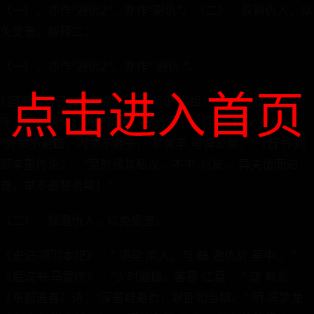
（一）、亦作“避仇2”。亦作“避仇”。（二）、躲避仇人，以
免受害。解释二：
（一）、亦作“避仇2”。亦作“ 避仇 ”。
点击进入首页
1.回避与自己有仇隙的人。《荀子·成相》：“尚得推贤不失
序，外不避仇，内不阿亲，贤者予！”《吕氏春秋·去私》：
“外举不避讎，内举不避子， 祁黄羊 可谓公矣。”《晋书·刘
颂李重传论》：“至於缘其私议，不平 刘友 ，异夫憎而知
善，举不避讐者歟！”
（二）、躲避仇人，以免受害。
《史记·项羽本纪》：“ 项梁 杀人，与 籍 避仇於 吴中 。”
《后汉书·马武传》：“少时避讎，客居 江夏 。” 唐 韩愈
《东都遇春》诗：“深居疑避仇，默卧如当瞑。” 明 冯梦龙