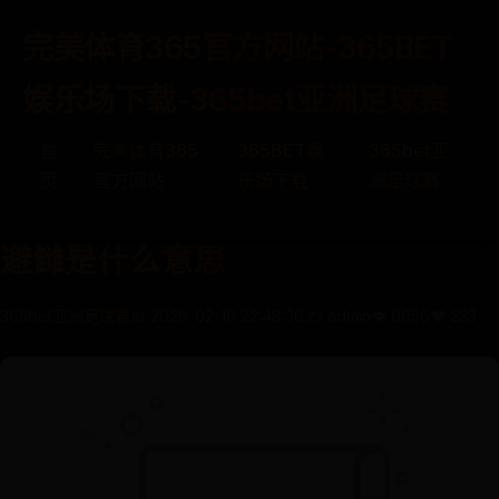
完美体育365官方网站-365BET
娱乐场下载-365bet亚洲足球赛
首
完美体育365
365BET娱
365bet亚
页
官方网站
乐场下载
洲足球赛
避雠是什么意思
365bet亚洲足球赛
📅 2026-02-16 22:48:36
✍️ admin
👁️ 6056
❤️ 233