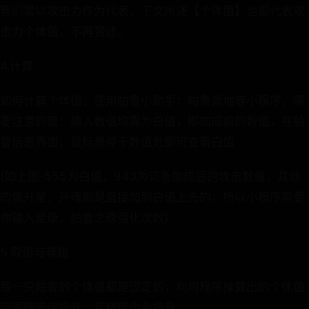
我们常以攻击力作为代表，下文所述【个体值】也都代表攻
击力个体值，不再赘述。
4.计算
如何计算个体值：使用帕鲁小助手；帕鲁营地等小程序，需
要注意的是：输入数值均需为白值，即加成前的数值，在帕
鲁信息界面，鼠标悬停于数值处即可查看白值
(如上图-555为白值，943为词条加成后的攻击数值，其他
的像升星，升魂都是直接加到白值上去的，所以小程序需要
你输入星级，帕鲁之魂强化次数)
5.取值与等级
每一只帕鲁的个体值都是固定的，利用程序推算出的个体值
范围随等级提升，其精度也会提升。