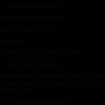
二．四金和大多数毕业战斗帕鲁一样，
三攻击力加成词条 属性伤害加成词条
格里芬：传说 脑筋 凶猛 冥王
词条具体来源：
传说和冥王取自混沌骑士，其他从词条库里配。
三．黑暗之拥与神圣灾祸黑暗之拥：
无技能果实获取途径，只能通过与塔主交配遗传下来，不想
卡bug抓塔主或者不想肝这个技能就不用考虑，没有这个技
能格里芬一样强势。
（注：所抓取的塔主固定为雄性带暗拥）