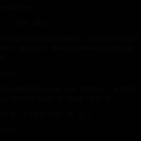
识和我的认知。
一．个体值：1.概念
个体值即每只帕鲁固定的隐藏数值，代表其品质和成长能力
(潜力)，直接表现为：随等级提升带来基础数值的提升幅
度。
2.范围
每只帕鲁都有三种个体值：攻击，防御和HP，三者相互独
立，范围均在0-100间。以下图格里芬面板为例：
攻；防；HP个体值分别为：78；16；6
3.说明