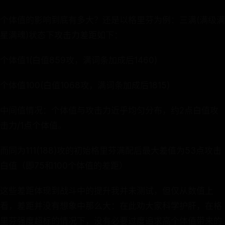
个体值的影响到底有多大？还是以格里芬为例：三满(满级满
星满魂)状态下攻击力差距如下：
个体值1(白值859攻，满词条加成后1460)
个体值100(白值1068攻，满词条加成后1815)
中间值情况：个体值与攻击力近乎均匀分布，约2点白值攻
击力/1点个体值。
而同为111(188)攻的初始格里芬满配后最大差值为53点攻击
白值（即75和100个体值的差距）
这些差距体现到战斗中的提升我并未测试，但仅从数值上
看，差距并没有想象中那么大：在此劝大家科学护肝，在格
里芬强度超标的情况下，没有必要过度追求高个体值带来的