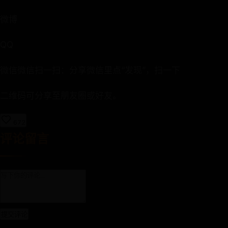
微博
QQ
微信微信扫一扫：分享微信里点“发现”，扫一下
二维码可分享至朋友圈或好友。
672
评论留言
提交评论