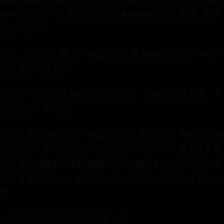
概率遗传给子代，另外的可能继承暗拥亲代的个体值，剩下
的随机分布。
如此：当词条正确 高个体值遗传正确 暗拥成功遗传===极
品格里芬就诞生了。
所以这一步我们是有机会直接成功的，但概率还是不高，下
面给出进一步优化。
第五步.高个体值与高个体值交配词条遗传看脸，暗拥遗传亲
代有就行，那么我们就从亲代的高个体值入手，在上述交配
中，我们有概率获得有暗拥的高个体值，那么就可以优化之
前的普通暗拥亲代，即单高个体亲代优化为双高个体值亲代
弄
（前提还是父母代纯种且覆盖4金）