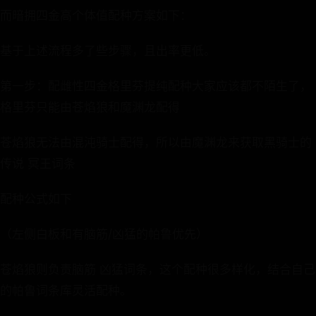
而暗拥四金高个体值配种方案如下：
基于上述流程多了些步骤，且出率更低。
第一步：配雌性四金格里芬提纯配种大家应该都不陌生了，
格里芬只能由苍焰狼和魔渊龙配得
苍焰狼无法由混沌骑士配得，所以由魔渊龙来获取黑骑士的
传说 冥王词条
配种公式如下
（左侧白板和有脑筋/凶猛的帕鲁优先）
苍焰狼则负责脑筋 凶猛词条，这个配种很多样化，结合自己
的帕鲁词条库灵活配种。