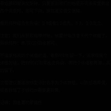
苍焰狼和魔渊龙配种，只要配到我们的格里芬词条库里有这
四个词条时，即可下岗，换格里芬自交提纯，
最后纯种组合优先级：3 1或者2 2优先，3 2，3 3次之。
注意：我们从获取纯种开始，就要开始注意子代个体值了，
目标纯种：单/双/三/四金都可，
不追求极高的个体值的话，看到111攻 留一下，追求极高个
体值的话，把111的打包带出去升级，再把个体值都算算，高
的留下。
这里建议直接改格里芬的名字为个体数值，以防后期弄混，
或者升级了不好找or需要重新算。
记得：四金要的是雌性