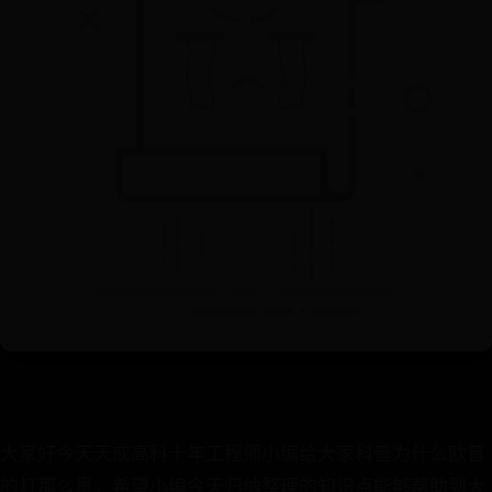
大家好今天天成高科十年工程师小编给大家科普为什么欧普
的灯那么贵，希望小编今天归纳整理的知识点能够帮助到大