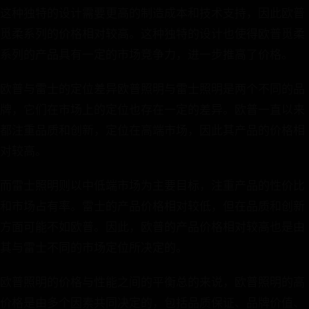
这种独特的设计需要更高的制造成本和技术支持，因此欧普
觅柔系列的价格相对较高。这种独特的设计也使得欧普觅柔
系列的产品具有一定的市场竞争力，进一步推高了价格。
欧普与雷士的定位差异欧普照明与雷士照明是两个不同的品
牌，它们在市场上的定位也存在一定的差异。欧普一直以来
都注重品质和创新，定位在高端市场，因此其产品的价格相
对较高。
而雷士照明则以中低端市场为主要目标，注重产品的性价比
和市场占有率。雷士的产品价格相对较低，但在品质和创新
方面可能不如欧普。因此，欧普的产品价格相对较高也是由
其与雷士不同的市场定位所决定的。
欧普照明的价格与性能之间的平衡总的来说，欧普照明的高
价格是由多个因素共同决定的，包括品质保证、品牌价值、