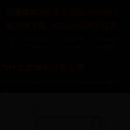
完美体育365官方网站-365BET
娱乐场下载-365bet亚洲足球赛
首
完美体育365
365BET娱
365bet亚
页
官方网站
乐场下载
洲足球赛
为什么欧普的灯那么贵
365bet亚洲足球赛
📅 2025-07-05 20:04:15
✍️ admin
👁️ 2511
❤️ 25