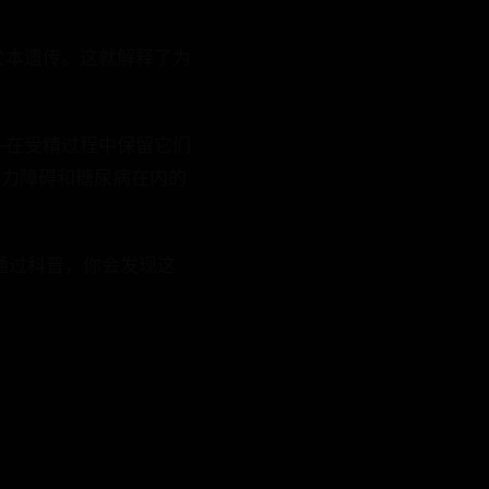
父本遗传。这就解释了为
—在受精过程中保留它们
听力障碍和糖尿病在内的
通过科普，你会发现这