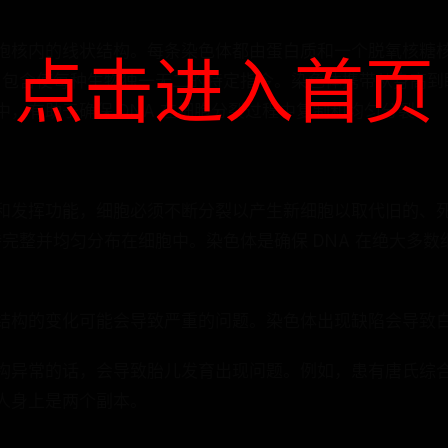
核内的线状结构。每条染色体都由蛋白质和一个脱氧核糖核酸 
点击进入首页
A 包含使每种生物独一无二的特定指令。染色体携带从身高
，有助于确保 DNA 在细胞分裂过程中复制和均匀分裂。
和发挥功能，细胞必须不断分裂以产生新细胞以取代旧的、
持完整并均匀分布在细胞中。染色体是确保 DNA 在绝大多
。
结构的变化可能会导致严重的问题。染色体出现缺陷会导致
构异常的话，会导致胎儿发育出现问题。例如，患有唐氏综合症
人身上是两个副本。