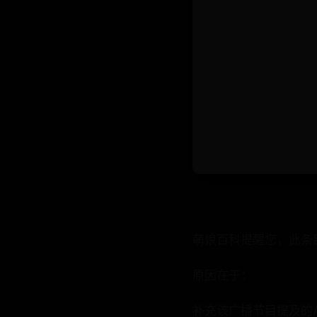
萌娘百科提醒您，此条
原因在于：
补充该广播节目提及的A