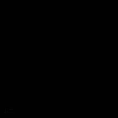
！
！ 其二