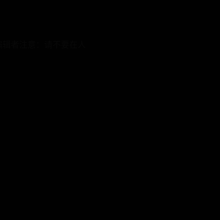
编辑者注意：请不要在人