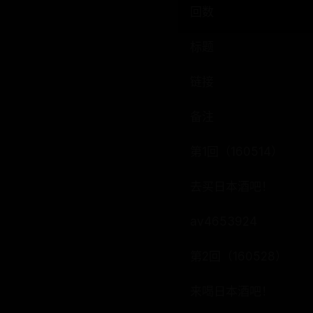
回数
标题
链接
备注
第1回（160514）
去买日本酒吧！
av4653924
第2回（160528）
来喝日本酒吧！