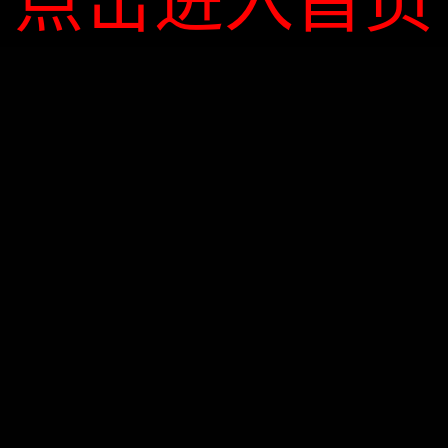
点击进入首页