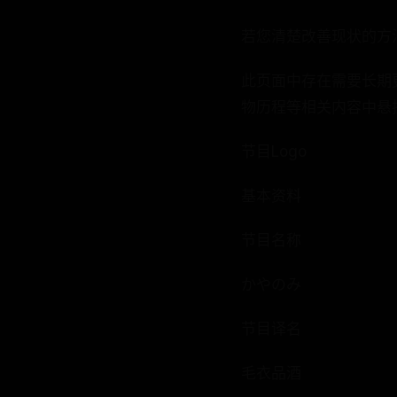
若您清楚改善现状的方
此页面中存在需要长期
物历程等相关内容中悬
节目Logo
基本资料
节目名称
かやのみ
节目译名
毛衣品酒