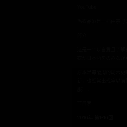
YouTube
毛衣品酒是一档由茅野
简介
这是一个以喜爱且了解
衣が日本酒をのみなが
原本是每隔周的周六更
新，也经常出现拿以前
服）。
节目表
2016年 第1-16回