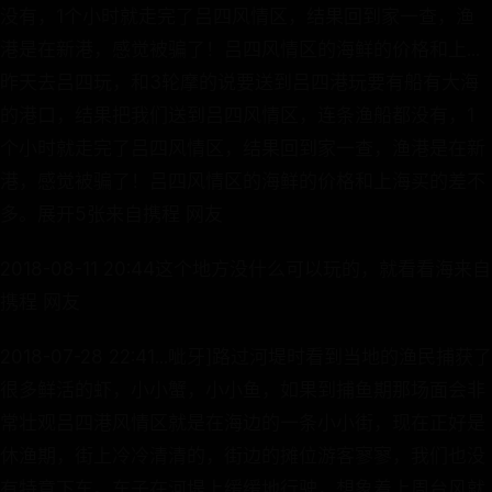
没有，1个小时就走完了吕四风情区，结果回到家一查，渔
港是在新港，感觉被骗了！吕四风情区的海鲜的价格和上...
昨天去吕四玩，和3轮摩的说要送到吕四港玩要有船有大海
的港口，结果把我们送到吕四风情区，连条渔船都没有，1
个小时就走完了吕四风情区，结果回到家一查，渔港是在新
港，感觉被骗了！吕四风情区的海鲜的价格和上海买的差不
多。展开5张来自携程 网友
2018-08-11 20:44这个地方没什么可以玩的，就看看海来自
携程 网友
2018-07-28 22:41...呲牙]路过河堤时看到当地的渔民捕获了
很多鲜活的虾，小小蟹，小小鱼，如果到捕鱼期那场面会非
常壮观吕四港风情区就是在海边的一条小小街，现在正好是
休渔期，街上冷冷清清的，街边的摊位游客寥寥，我们也没
有特意下车。车子在河堤上缓缓地行驶，想象着上周台风就