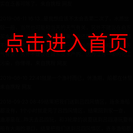
实在乏善可陈了。来自携程 网友
2019-06-11 16:13...是我想应该不太会去第二次了，水质比
较一般，当然也可能和当天的天气有关，另外不建议在启东
点击进入首页
买水产的一般般吧，虽然地方离上海还算近，但是我想应该
不太会去第二次了，水质比较一般，当然也可能和当天的天
气有关，另外不建议在启东买水产的。因为江苏一带的化工
污染，你懂得。来自携程 网友
2019-06-10 22:41就是一个渔村而已，休渔期，船都在休整
来自携程 网友
2018-09-23 08:49结果把我们送到吕四风情区，连条渔船
都没有，1个小时就走完了吕四风情区，结果回到家一查，
渔港是在...昨天去吕四玩，和3轮摩的说要送到吕四港玩要有
船有大海的港口，结果把我们送到吕四风情区，连条渔船都