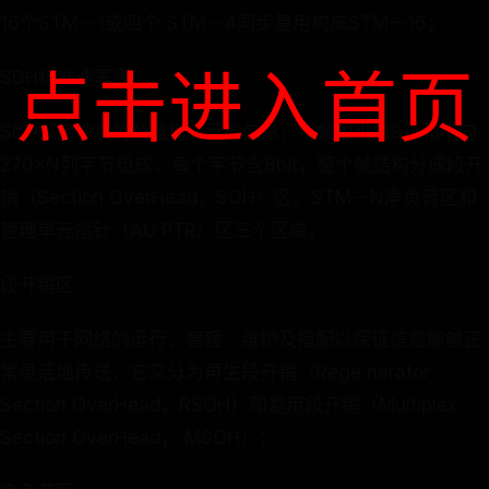
16个STM－1或四个 STM－4同步复用构成STM－16；
点击进入首页
SDH标准速率表
SDH采用块状的帧结构来承载信息，每帧由纵向9行和横向
270×N列字节组成，每个字节含8bit，整个帧结构分成段开
销（Section OverHead，SOH）区、STM－N净负荷区和
管理单元指针（AU PTR）区三个区域，
段开销区
主要用于网络的运行、管理、维护及指配以保证信息能够正
常灵活地传送，它又分为再生段开销（Rege nerator
Section OverHead，RSOH）和复用段开销（Multiplex
Section OverHead， MSOH）；