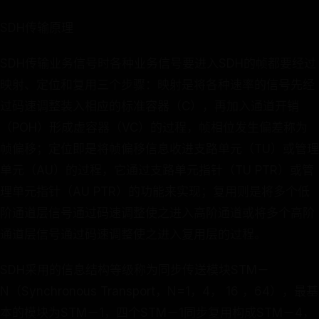
SDH传输原理
SDH传输业务信号时各种业务信号要进入SDH的帧都要经过
映射、定位和复用三个步骤：映射是将各种速率的信号先经
过码速调整装入相应的标准容器（C），再加入通道开销
（POH）形成虚容器（VC）的过程，帧相位发生偏差称为
帧偏移；定位即是将帧偏移信息收进支路单元（TU）或管理
单元（AU）的过程，它通过支路单元指针（TU PTR）或管
理单元指针（AU PTR）的功能来实现；复用则是将多个低
阶通道层信号通过码速调整使之进入高阶通道或将多个高阶
通道层信号通过码速调整使之进入复用层的过程。
SDH采用的信息结构等级称为同步传送模块STM－
N（Synchronous Transport，N=1，4， 16 ，64），最基
本的模块为STM－1，四个STM－1同步复用构成STM－4，