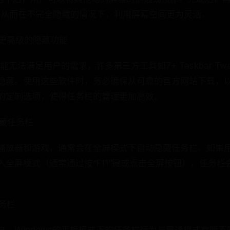
。从而在不完全隐藏的情况下，利用屏幕空间更为灵活。
供更高级的隐藏功能
功能无法满足用户的需求，许多第三方工具如7+ Taskbar Tw
隐藏。使用这些软件时，务必确保从可靠的官方网站下载，
的定制选项，使得任务栏的管理更加高效。
隐藏任务栏
播放器和游戏，通常会在全屏模式下自动隐藏任务栏。如果
入全屏模式（通常通过按“F11”键或点击全屏按钮），任务
任务栏