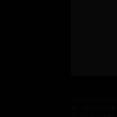
在当今快节奏的工作环
是一个重要的界面元素
扰。本文将介绍多种方法