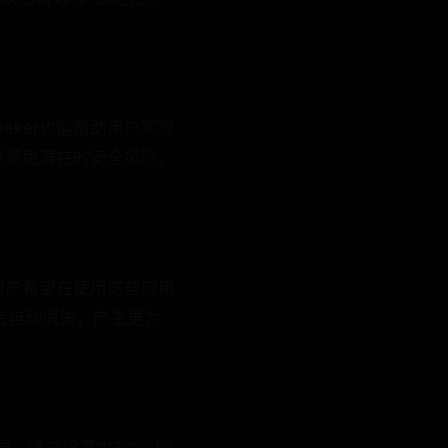
eaker也能帮助用户实现
以避免潜在的安全风险。
用户希望在使用这些应用
栏会自动消失，产生更为