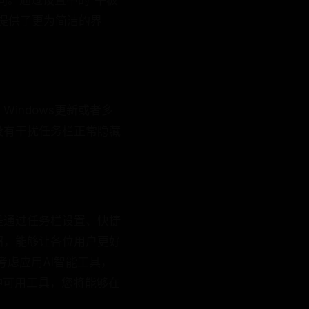
同。通过设置中的“平板
提供了更为简洁的界
indows更新或者多
没有干扰任务栏正常隐藏
是通过任务栏设置、快捷
绍，能够让各位用户更好
考虑应用AI智能工具，
种可用工具，您将能够在