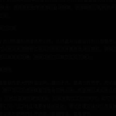
，Windows的平板模式下的任务栏行为与普通模式有所不
此模式，使任务栏在不使用时自动隐藏。这为触控设备的用户
空间。
的常见问题
了自动隐藏也无法正常工作，这可能与当前运行的应用程序、W
可以尝试关闭所有正在运行的应用并重新启动计算机，确保
示设置是否正确，确保任务栏设置在主显示器上。
重要性
能够获得更大的屏幕空间，减少干扰，提高工作效率。无论
，用户可以灵活选择最适合自己的方法。希望通过本文的介
务栏，从而显著提升使用体验。在追求高效工作的同时，也可以
日常工作，让工作生活更加轻松高效。通过合理安排和利用各
更加高效顺畅的工作体验。返回搜狐，查看更多