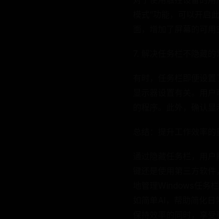
对于使用触控设备的用户
模式”功能，可以开启
面，增加了屏幕的可用
7. 解决任务栏不隐藏
有时，任务栏即便设置
显示器设置有关。用户
的程序。此外，确认显
总结：提升工作效率的
通过隐藏任务栏，用户
键还是使用第三方软件
地管理Windows任
如简单AI，帮助简化
保持效率的同时，享受