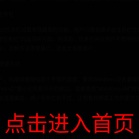
任务栏
接通过任务栏设置来隐藏其的功能。用户只需右键点击任务栏空
隐藏任务栏”的选项并开启。完成后，任务栏将在用户不使用时
示。这种方法简单易行，适合大多数用户。
的便捷方式
户，利用快捷键也是个不错的选择。虽然Windows没有直
ows+D”最小化所有打开的窗口，或者使用“Windows+M
地清理桌面，减少任务栏的干扰，让观看视频或工作时更加
点击进入首页
栏，用户还可以考虑将其位置调整到对工作影响较小的地方
被选中后，用户可以将其拖动到屏幕的侧边或顶部。完成后，再