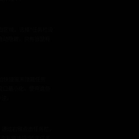
白区域，选择“任务栏设
自动隐藏，只有当鼠标
接的快捷键来隐藏任务
”将窗口最小化。使用这些
专注。
。通过右键点击任务栏，
次右键选择“锁定任务