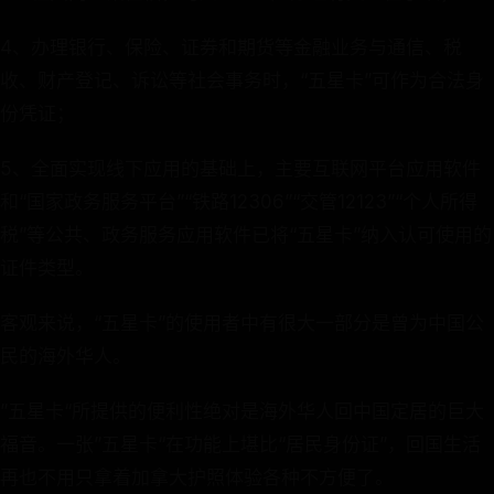
4、办理银行、保险、证券和期货等金融业务与通信、税
收、财产登记、诉讼等社会事务时，“五星卡”可作为合法身
份凭证；
5、全面实现线下应用的基础上，主要互联网平台应用软件
和“国家政务服务平台”“铁路12306”“交管12123”“个人所得
税”等公共、政务服务应用软件已将“五星卡”纳入认可使用的
证件类型。
客观来说，“五星卡”的使用者中有很大一部分是曾为中国公
民的海外华人。
”五星卡“所提供的便利性绝对是海外华人回中国定居的巨大
福音。一张”五星卡“在功能上堪比“居民身份证”，回国生活
再也不用只拿着加拿大护照体验各种不方便了。