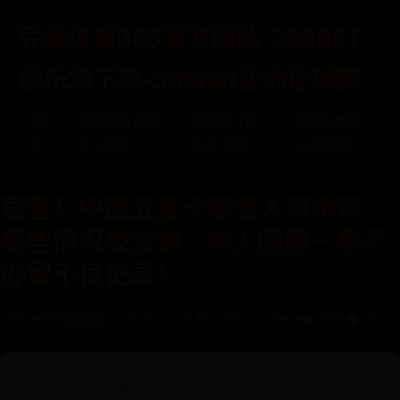
完美体育365官方网站-365BET
娱乐场下载-365bet亚洲足球赛
首
完美体育365
365BET娱
365bet亚
页
官方网站
乐场下载
洲足球赛
官宣！中国五星卡哪些人可申请，
哪些情况被注销...华人回国一事不
办留不良记录！
365bet亚洲足球赛
📅 2026-07-03 18:47:56
✍️ admin
👁️ 4065
❤️ 10