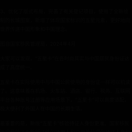
3、优化了版式布局，完善了有关登记项目，使用了全新绘
制的长城图案，新增了体现国家标识的五星元素，更好地向
世界传递中国形象和中国理念。
图自国家移民管理局，2024年4月
大家可以发现，“五星卡”在各时尚其实与中国居民身份证达
成了高度统一。
五星卡在实际使用中与中国公民使用的身份证一样可以机读
了。这意味着在机场、火车站、酒店、银行、税务、互联网
平台各种账号注册等应用场景下，“五星卡”可以高度适配，
极大便利了外国人在中国的长期生活。
最重要的是，新版“五星卡”核验持证人身份更准。国家移民