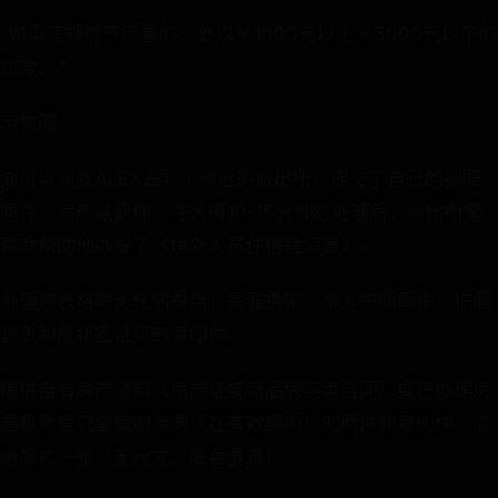
“如果违规情节严重的，处以￥1000元以上￥5000元以下的
罚款。”
示意图
@可以叫我ALEX去到了附近的派出所，提交了自己的护照
原件、房产证原件。在大概10-15分钟的处理后，派出所警
察就帮助他办妥了《境外人员住宿登记表》。
办理该表格时无任何费用，需要携带：本人护照原件、护照
首页和最新签证页的复印件。
提供自有房产资料（房产证或商品房买卖合同）或已办理房
屋租赁登记备案的合同（在有效期内）的原件和复印件。清
晰照片一张（无尺寸、底色要求）