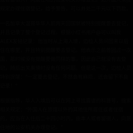
规定办理住宿登记，给予警告，可以并处二千元以下罚款。
一名加拿大温哥华华人前两天回国就被特别提醒要去登记，
并且记录了整个登记过程。根据小红书用户@可以叫我
ALEX发帖记录：他当时从上海入境，边检人员问回来以后
住在哪里，并且特别提醒要去登记。他表示之前曾回过一次
国，那时候没有提醒要做同样的事，因此自己就没有去登
记，随后出关离境时没有任何问题。但是这一次，边检人员
特别提醒：“一定要去登记，不然会有麻烦，还会留下不良
记录！”
根据指导，华人入境后可以在网上寻找靠谱的科普号，搜索
相关规定：“外国人在旅馆以外的其他住所居住或者住宿
的，应当在入住后二十四小时内，由本人或者留宿人，向居
住地的公安机关办理登记。”