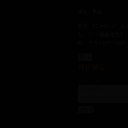
鲤鱼、青鱼
收费：80元/8小时 
右，分3.6鲤鱼池两个
料、啤酒以及钓鱼饵料
160
评论留言
提交评论