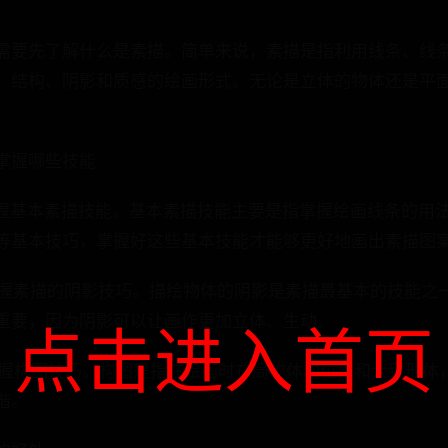
需要先了解什么是素描。简单来说，素描是指利用线条、线
、结构、阴影和质感的绘画形式。无论是立体的物体还是平
掌握哪些技能
要掌握基本素描技能。基本素描技能主要是指掌握绘画线条的用
等基本技巧，掌握好这些基本技能才能够更好地画出素描图
要掌握素描的阴影技巧。描绘物体的阴影是素描最基本的技能之
重要，因为阴影可以让画作更加立体、生动。
点击进入首页
要掌握构图技巧。构图是指在绘画时布局物体的位置和大致形体
谐。