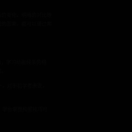
条的变化、明暗的对比等
面的图案，都可以通过素
法，学习绘画线条的粗
案。
一，对于初学者来说，
，学会掌握构图技巧可