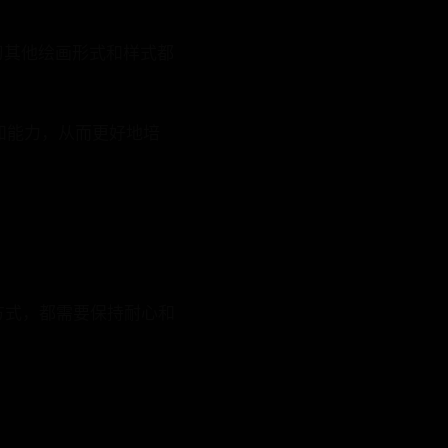
习其他绘画形式和样式都
知能力，从而更好地培
方式，都需要保持耐心和