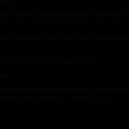
的好处
学习素描入门教程可以让你掌握绘画的基本技能，这对你今后学
学习绘画可以让你提高对于物体、形体、色彩、空间等方面的感
绘画是一种非常好的调节情绪、缓解压力的方式。
教程
选择通过网络自学或者去参加学习班等形式。不管选择哪种
需要场地、时间和注意力的投入，都需要持之以恒。