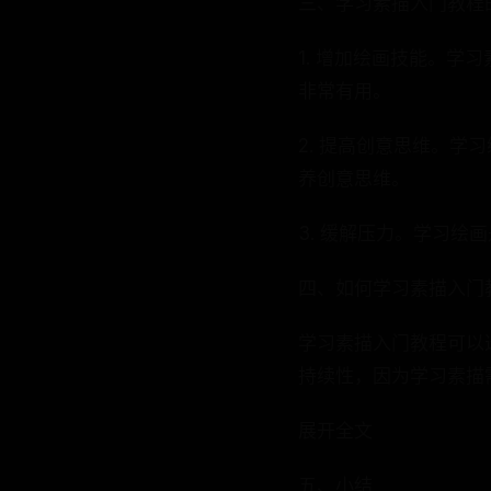
三、学习素描入门教程
1. 增加绘画技能。
非常有用。
2. 提高创意思维。
养创意思维。
3. 缓解压力。学习
四、如何学习素描入门
学习素描入门教程可以
持续性，因为学习素描
展开全文
五、小结