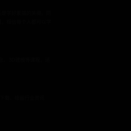
巧是学好素描的关键。同
恒，相信每个人都可以学
念、3D建模等课程，适
材下载、绘画行业资讯