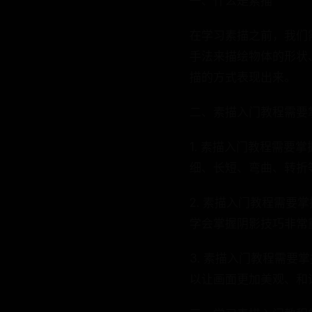
一、什么是素描
在学习素描之前，我们
手法来描绘物体的形状
描的方式表现出来。
二、素描入门教程需要
1. 素描入门教程需
细、长短、弯曲、转折
2. 素描入门教程需
学会掌握阴影技巧非常
3. 素描入门教程需
以让画面更加美观、和