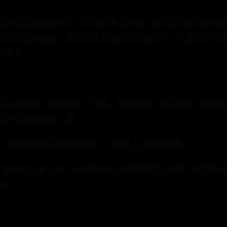
者来说是非常重要的，掌握好基本技能、阴影技巧和构图技
我们的绘画技能、提高创意思维以及缓解压力。只要持之以
的画家。
CG艺术教育，提供原画、插画、游戏界面、CG漫画、场景概
实体班也能在家上课！
合兴趣绘画学习的网课平台，一站式上课辅导服务。
绘画资源分享平台，为你提供绘画视频和图文教程、资源素
多