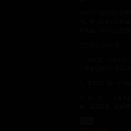
素描入门教程对于初学
时，学习素描可以增加
好素描，成为一名优秀
画画培训机构推荐：
1、名动漫：15年专做
合职业培训和兴趣学习
2、画帮帮：是一个适
3、画师巴士：专业的
等。返回搜狐，查看更
815