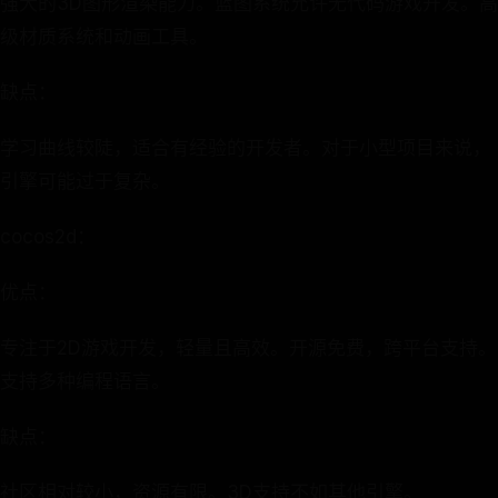
强大的3D图形渲染能力。蓝图系统允许无代码游戏开发。高
级材质系统和动画工具。
缺点：
学习曲线较陡，适合有经验的开发者。对于小型项目来说，
引擎可能过于复杂。
cocos2d：
优点：
专注于2D游戏开发，轻量且高效。开源免费，跨平台支持。
支持多种编程语言。
缺点：
社区相对较小，资源有限。3D支持不如其他引擎。