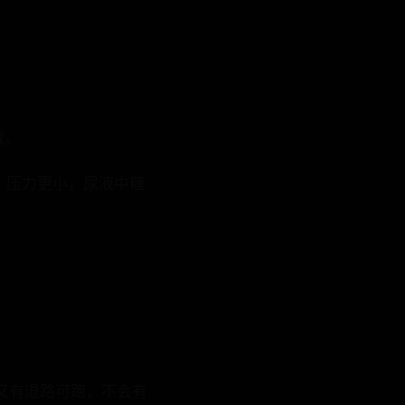
激。
、压力更小，尿液中糖
又有退路可跑，不会有