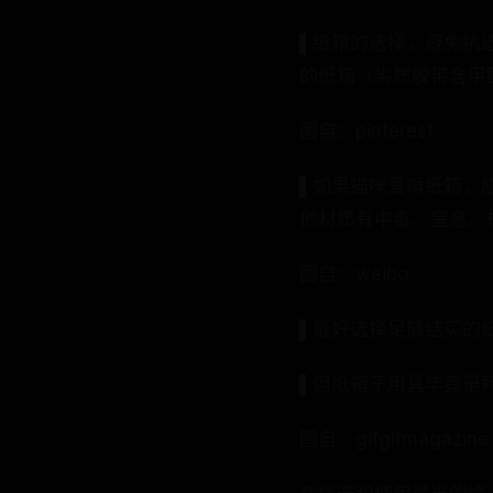
▌纸箱的选择，避免挑
的纸箱（劣质胶带含甲
图自：pinterest
▌如果猫咪爱啃纸箱，
他材质有中毒、窒息、
图自：weibo
▌最好选择足够结实的
▌但纸箱子用具毕竟是
图自：gifgifmagazine