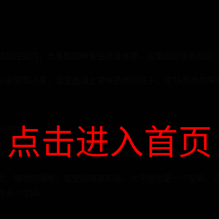
箱放在笼内，大多数猫咪会钻进去休息，应激反应也会减轻
从家里带过来，或里面铺上猫咪熟悉的毯子，有TA熟悉的味
点击进入首页
划分领地
有各自足够的空间，就可能会造成家庭冲突，长期以往会给
觉、嗅觉的隔断，或空间错落的话，大平层也是一个空间。
许多个空间。