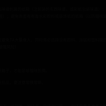
选味道刺鼻的纸箱（之前装的东西味道，或彩纸包装味道）
醛）；避免表面有有毒水彩颜料或装饰纸的纸箱（以防猫咪
应避免TA大量食入，同时务必选择没有颜料、涂层和塑料膜
梗阻风险）
纸箱子，才能足够猫咪折腾。
耗损品，要注意常换常新。