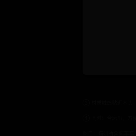
③ 材质触感贴近木头
④ 同时适合磨爪，方
图自：猫研所@疯车车