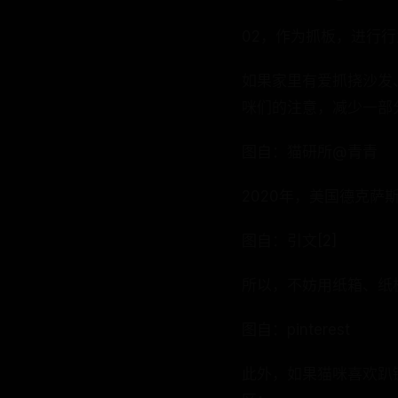
02，作为抓板，进行
如果家里有爱抓挠沙发
咪们的注意，减少一部
图自：猫研所@青青
2020年，美国德克
图自：引文[2]
所以，不妨用纸箱、纸
图自：pinterest
此外，如果猫咪喜欢趴