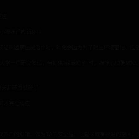
波妞
胆小猫咪适应新环境
或猫咪因病住院治疗时，难免会因为到了陌生环境害怕、应
支大学一项研究发现，当提供“躲避箱子”时，猫咪心情更放松
3天起压力就降了
4天才完全适应
双开口的纸箱，作为TA的安全屋。让猫咪既有躲避的空间，