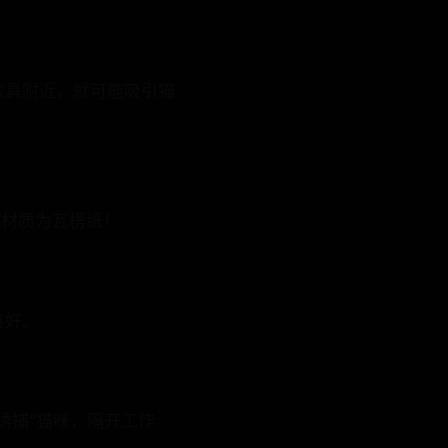
家具附近，就可能吸引猫
住材质为瓦楞纸！
喜好。
诱捕”猫咪，隔开工作