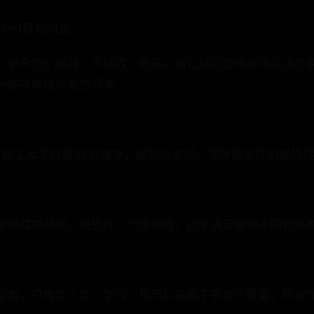
行为引导和纠正
、窗帘的小猫咪，不妨找个纸箱，将它摆在猫咪喜欢抓挠的
分猫咪抓挠沙发的几率。
萨斯理工大学招募36只猫咪，做实验发现，猫咪最偏好的猫抓
板做成猫抓板、猫抓柱，爪感极佳，还能满足猫咪不同抓挠
键盘，打搅你工作、学习，也可以在桌子旁放个纸盒，用来“