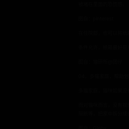
被堵在里面的恐慌感。
图自：pinterest
在住院部，也可以将纸
条件允许，纸箱最好是
图自：猫研所@团仔
04，多猫家庭，帮助
多猫家庭，猫咪如果没
而对猫咪而言，没有视
隔断等，把家中拆分成
图自：Giphy