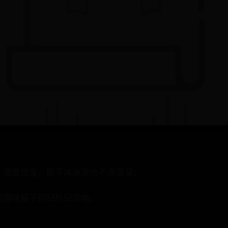
，温度适宜，既不冰冰凉也不滑溜溜；
便猫咪留下印记标记领地。