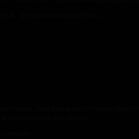
况下，纸箱唯一的缺点，应该就只是——你还需要多准备几
咪之家，每天都会有很多纸屑需要你打扫啦。
？
Peter F. Neville , Diana Sawyer APPLIED ANIMAL BEHAVI
a in the domestic cat. 1977, 373-379.
hn J.McGlone