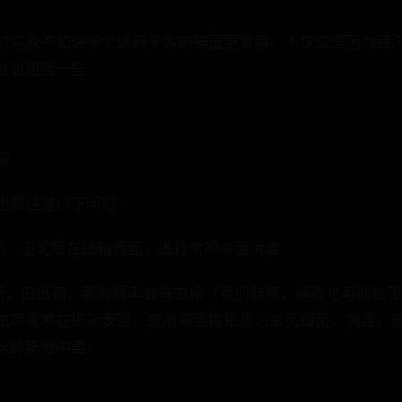
时可能不如许多个纸箱子做的猫屋更管用。不仅仅是因为经
性也更强一些。
些
也要注意以下问题：
精、卫可喷在纸箱表面，进行常规杀菌消毒。
新、旧纸箱，都有概率会有虫卵（我们鞋底、裤脚也可能会
虫喷雾喷在纸箱表面，或用高温拖把蒸汽杀灭细菌、病毒、
咪舔舐会中毒）。