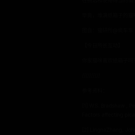
在挑选和使用得当的情
毕竟，堆满纸箱子的猫
图自：猫研所@疯车车
【今日所长互动】
你家猫咪喜欢纸箱子吗
//////////
参考资料：
[1] W.S. Bradshaw , 
Factors affecting pic
[2] LingnaZhang, Jo