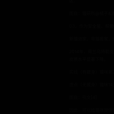
区：
图自：猫研所@橘子&
03，作为安全屋，帮
新猫进家、带猫搬家，
2014年，荷兰乌特勒
皮质水平显著下降。
实线（有藏身）猫咪第
虚点（无藏身）猫咪1
图自：引文[4]
因此，可以给猫咪提供