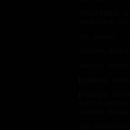
而多层豪华猫爬架，有
的躲避空间更多，私密
图自：pinterest
纸箱使用时，要注意这
纸箱子虽好，但使用时
▌纸箱的消毒，可将酒
▌纸箱的驱虫，无论是
虫即可。也可将宠物驱
虫剂喷纸箱（残留物猫
图自：猫研所@疯车车