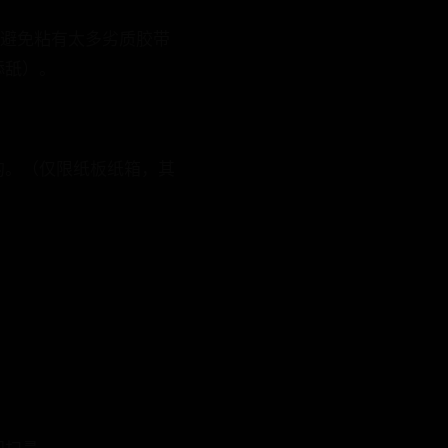
；避免粘有太多劣质胶带
舔舐）。
的。（仅限纸板纸箱，其