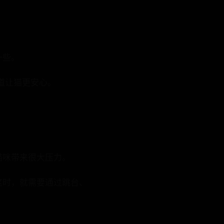
一些。
道让猫更安心。
猫咪带来很大压力。
这时，就需要通过跳台、