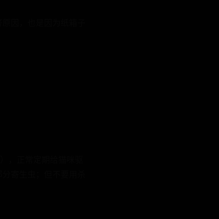
济原因，也是因为纸箱子
带），正常定期给猫咪驱
部分寄生虫；但不要用杀